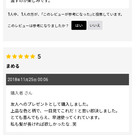
渡すのが楽しみです。
1
1
人中、
人の方が、｢このレビューが参考になった｣と投票しています。
このレビューは参考になりましたか？
はい
いいえ
5
まめる
2018
11
25
00:06
年
月
日
購入者
さん
友人へのプレゼントとして購入しました。
上品な色と柄で、一目見てこれだ！と思い即決しました。
とても喜んでもらえ、早速使ってくれています。
私も髪が長ければ欲しかったな…笑