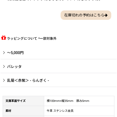
在庫切れの予約はこちら
ラッピングについて *一部対象外
〜5,000円
バレッタ
乱菊＜赤紫＞ - らんぎく -
文庫革面サイズ
横100mm×縦35mm 厚み5mm
素材
牛革 ステンレス金具