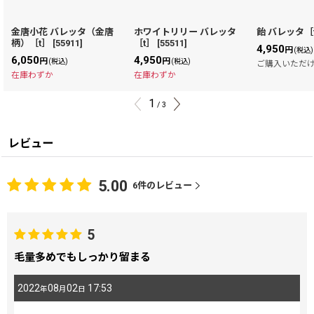
金唐小花 バレッタ（金唐
ホワイトリリー バレッタ
飴 バレッタ［
柄）［t］
[
55911
]
［t］
[
55511
]
4,950
円
(税込)
6,050
4,950
円
円
(税込)
(税込)
ご購入いただ
在庫わずか
在庫わずか
1
/
3
レビュー
5.00
6
件のレビュー
5
毛量多めでもしっかり留まる
2022
08
02
17:53
年
月
日