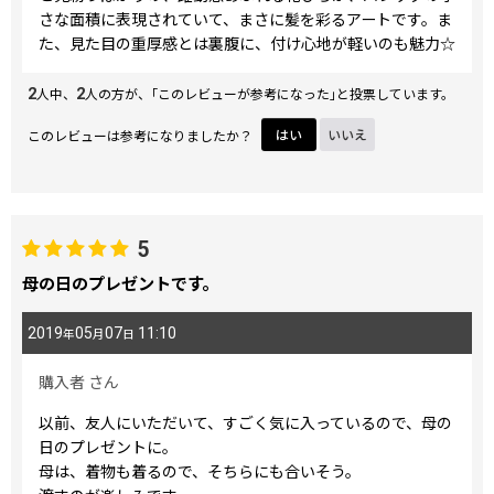
さな面積に表現されていて、まさに髪を彩るアートです。ま
た、見た目の重厚感とは裏腹に、付け心地が軽いのも魅力☆
2
2
人中、
人の方が、｢このレビューが参考になった｣と投票しています。
このレビューは参考になりましたか？
はい
いいえ
5
母の日のプレゼントです。
2019
05
07
11:10
年
月
日
購入者
さん
以前、友人にいただいて、すごく気に入っているので、母の
日のプレゼントに。
母は、着物も着るので、そちらにも合いそう。