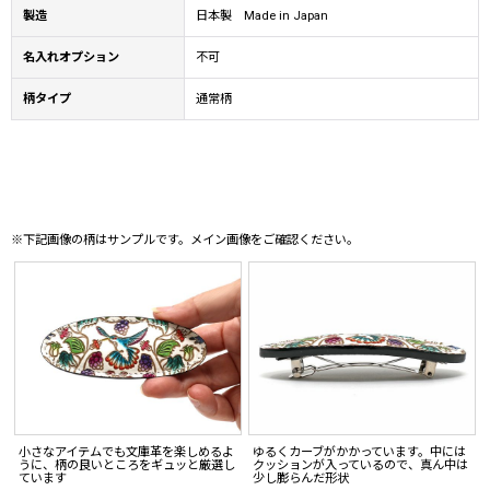
製造
日本製 Made in Japan
名入れオプション
不可
柄タイプ
通常柄
※下記画像の柄はサンプルです。メイン画像をご確認ください。
小さなアイテムでも文庫革を楽しめるよ
ゆるくカーブがかかっています。中には
うに、柄の良いところをギュッと厳選し
クッションが入っているので、真ん中は
ています
少し膨らんだ形状