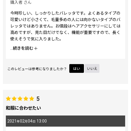
購入者
さん
今時珍しい、しっかりしたバレッタです。よくあるタイプの
可愛いけど小さくて、毛量多めの人には向かないタイプのバ
レッタではありません。お値段はヘアアクセサリーにしては
高めですが、見た目だけでなく、機能が重要ですので、長く
使えそうで気に入りました。
頭は小さめ、卵型ですが、バレッタが大きすぎて見えること
...
続きを読む
もないです。
単品で見ると色味は思ったより、写真より少しだけ渋く感じ
ましたが、髪に映えます。柄が和柄ですがすごく目立つわけ
このレビューは参考になりましたか？
はい
いいえ
ではないので、洋服に合わせてもゴチャゴチャして見えず、
素敵です。
他にも素敵な柄がありますので、また購入したいなと思いま
す。30代半ばにもなると、あまり可愛らしいと数年で使えな
くなってしまうので、デザインをもう少しだけ年齢層広めに
5
増やしてくれると嬉しいです。
和服に合わせたい
2021
02
04
13:00
年
月
日