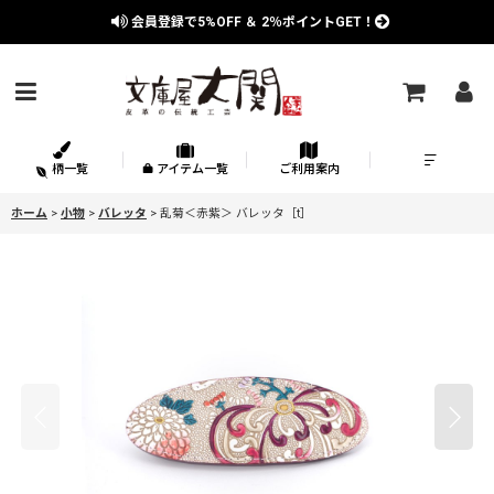
会員登録で
5%OFF
＆
2％
ポイントGET！
柄一覧
アイテム一覧
ご利用案内
ホーム
>
小物
>
バレッタ
>
乱菊＜赤紫＞ バレッタ［t］