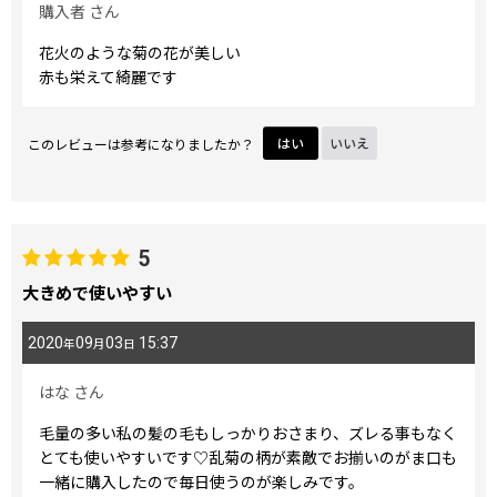
購入者
さん
花火のような菊の花が美しい
赤も栄えて綺麗です
このレビューは参考になりましたか？
はい
いいえ
5
大きめで使いやすい
2020
09
03
15:37
年
月
日
はな
さん
毛量の多い私の髪の毛もしっかりおさまり、ズレる事もなく
とても使いやすいです♡乱菊の柄が素敵でお揃いのがま口も
一緒に購入したので毎日使うのが楽しみです。