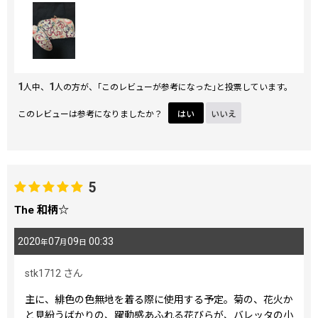
1
1
人中、
人の方が、｢このレビューが参考になった｣と投票しています。
このレビューは参考になりましたか？
はい
いいえ
5
The 和柄☆
2020
07
09
00:33
年
月
日
stk1712
さん
主に、緋色の色無地を着る際に使用する予定。菊の、花火か
と見紛うばかりの、躍動感あふれる花びらが、バレッタの小