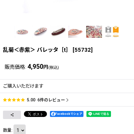
乱菊＜赤紫＞ バレッタ［t］
[
55732
]
4,950
販売価格
:
円
(税込)
ご購入いただけます
6
件のレビュー
5.00
Facebookでシェア
数量
: