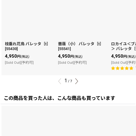
枝垂れ花鳥 バレッタ［t］
薔薇（小） バレッタ［t］
ロカイユ＜ブ
[
55430
]
[
55541
]
＞ バレッタ［
4,950
4,950
4,950
円
円
円
(税込)
(税込)
(税込)
[Sold Out][予約可]
[Sold Out][予約可]
[Sold Out][予
1
/
7
この商品を買った人は、こんな商品も買っています