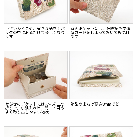
小さいからこそ、好きな柄を！バ
背面ポケットには、免許証や交通
ッグの中にあるだけで楽しくなり
系カードをしまっておいても便利
ます
です
かぶせのポケットにはお札を三つ
箱型のまちは高さ8mmほど
折りで。小銭入れは、開くと見や
すく取り出しやすい箱状に