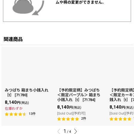
ムや柄の変更ができません
。
関連商品
みつばち 箱まち小銭入れ
【予約限定柄】みつばち
【予約限定柄
［t］
[
71780
]
＜限定パープル＞ 箱まち
＜限定カーキ
小銭入れ［t］
[
71784
]
銭入れ［t］
[
8,140
円
(税込)
8,140
8,140
円
円
(税込)
(税込)
在庫わずか
[Sold Out][予約可]
[Sold Out][予
13
件
2
件
1
/
4