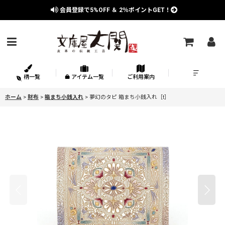
会員登録で
5%OFF
＆
2％
ポイントGET！
柄一覧
アイテム一覧
ご利用案内
ホーム
>
財布
>
箱まち小銭入れ
>
夢幻のタピ 箱まち小銭入れ［t］