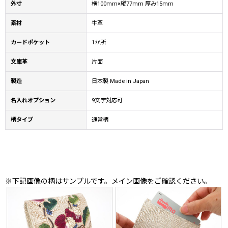
外寸
横100mm×縦77mm 厚み15mm
素材
牛革
カードポケット
1か所
文庫革
片面
製造
日本製 Made in Japan
名入れオプション
9文字対応可
柄タイプ
通常柄
※下記画像の柄はサンプルです。メイン画像をご確認ください。