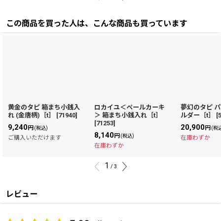
この商品を買った人は、こんな商品も買っています
黄金のタピ 箱まち小銭入
ロカイユ＜ペールカーキ
夢幻のタピ 
れ (金唐柄)［t］
[
71940
]
＞ 箱まち小銭入れ［t］
ルダー［t］
[
[
71253
]
9,240
20,900
円
円
(税込)
(税
8,140
円
(税込)
ご購入いただけます
在庫わずか
在庫わずか
1
/
3
レビュー