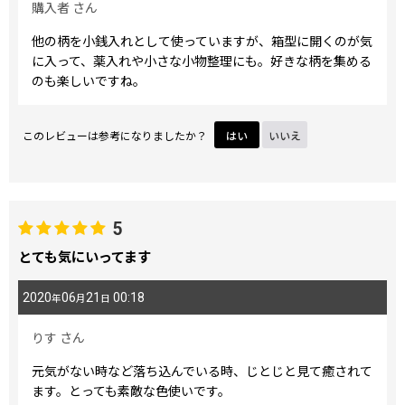
購入者
さん
他の柄を小銭入れとして使っていますが、箱型に開くのが気
に入って、薬入れや小さな小物整理にも。好きな柄を集める
のも楽しいですね。
このレビューは参考になりましたか？
はい
いいえ
5
とても気にいってます
2020
06
21
00:18
年
月
日
りす
さん
元気がない時など落ち込んでいる時、じとじと見て癒されて
ます。とっても素敵な色使いです。