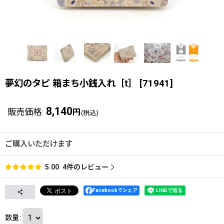
夢幻のタピ 箱まち小銭入れ［t］
[
71941
]
8,140
販売価格
:
円
(税込)
ご購入いただけます
4
件のレビュー
5.00
Facebookでシェア
数量
: