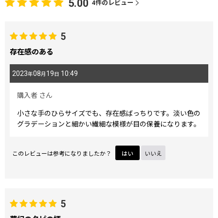
5.00
4
件のレビュー
5
存在感のある
2023
08
19
10:49
年
月
日
購入者
さん
小さな手のひらサイズでも、存在感ばっちりです。淡い色の
グラデーションと細かい繊細な模様が目の保養になります。
このレビューは参考になりましたか？
はい
いいえ
5