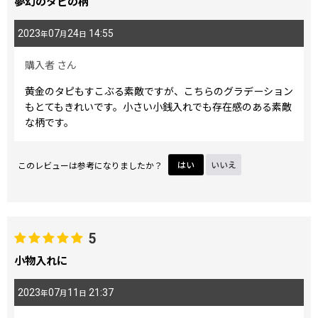
夢幻のタピの柄
2023
07
24
14:55
年
月
日
購入者
さん
黄金のタピもすこぶる素敵ですが、こちらのグラデーション
もとてもきれいです。小さい小銭入れでも存在感のある素敵
な柄です。
このレビューは参考になりましたか？
はい
いいえ
5
小物入れに
2023
07
11
21:37
年
月
日