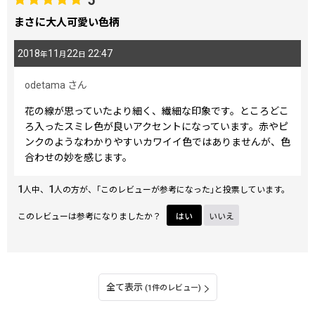
5
まさに大人可愛い色柄
2018
11
22
22:47
年
月
日
odetama
さん
花の線が思っていたより細く、繊細な印象です。ところどこ
ろ入ったスミレ色が良いアクセントになっています。赤やピ
ンクのようなわかりやすいカワイイ色ではありませんが、色
合わせの妙を感じます。
1
1
人中、
人の方が、｢このレビューが参考になった｣と投票しています。
このレビューは参考になりましたか？
はい
いいえ
全て表示
(1件のレビュー)