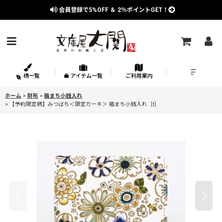
会員登録で
5%OFF
＆
2％
ポイントGET！
柄一覧
アイテム一覧
ご利用案内
ホーム
>
財布
>
箱まち小銭入れ
>
【予約限定柄】みつばち＜限定カーキ＞ 箱まち小銭入れ［t］