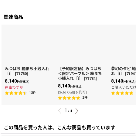
関連商品
みつばち 箱まち小銭入れ
【予約限定柄】みつばち
夢幻のタピ 
［t］
[
71780
]
＜限定パープル＞ 箱まち
れ［t］
[
7194
小銭入れ［t］
[
71784
]
8,140
8,140
円
円
(税込)
(税込)
8,140
円
(税込)
在庫わずか
ご購入いただ
[Sold Out][予約可]
13
件
2
件
1
/
4
この商品を買った人は、こんな商品も買っています