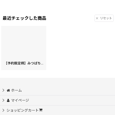
最近チェックした商品
リセット
【予約限定柄】みつばち＜限定カーキ＞ 箱まち小銭入れ［t］
[
71783
]
ホーム
マイページ
ショッピングカート