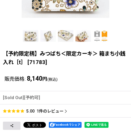
【予約限定柄】みつばち＜限定カーキ＞ 箱まち小銭
入れ［t］
[
71783
]
8,140
販売価格
:
円
(税込)
[Sold Out][予約可]
1
件のレビュー
5.00
Facebookでシェア