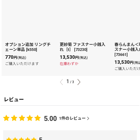
オプション追加 リングチ
更紗菊 ファスナー小銭入
春らんまん＜
ェーン単品
[
k550
]
れ［t］
[
73230
]
スナー小銭入
[
73661
]
770
13,530
円
円
(税込)
(税込)
13,530
円
(税
ご購入いただけます
在庫わずか
ご購入いただ
1
/
3
レビュー
5.00
1
件のレビュー