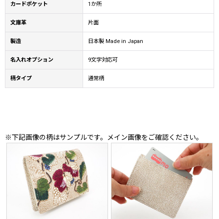
カードポケット
1か所
文庫革
片面
製造
日本製 Made in Japan
名入れオプション
9文字対応可
柄タイプ
通常柄
※下記画像の柄はサンプルです。メイン画像をご確認ください。