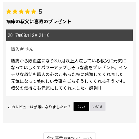
5
病床の叔父に喜寿のプレゼント
2017
08
12
21:10
年
月
日
購入者
さん
腰痛から敗血症になり3カ月以上入院している叔父に元気に
なってほしくてパワーアップしそうな龍をプレゼント。イン
テリな叔父も職人の心のこもった技に感激してくれました。
元気になって美味しい食事をごちそうしてくれるそうです。
叔父の気持ちも元気にしてくれました。感謝!‼️
このレビューは参考になりましたか？
はい
いいえ
全て表示
(5件のレビュー)