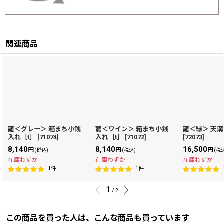
関連商品
龍＜グレー＞ 箱まち小銭
龍＜ワイン＞ 箱まち小銭
龍＜緑＞ 天溝
入れ［t］
[
71074
]
入れ［t］
[
71072
]
[
72073
]
8,140
8,140
16,500
円
円
円
(税込)
(税込)
(税
在庫わずか
在庫わずか
在庫わずか
1
件
1
件
1
/
2
この商品を買った人は、こんな商品も買っています