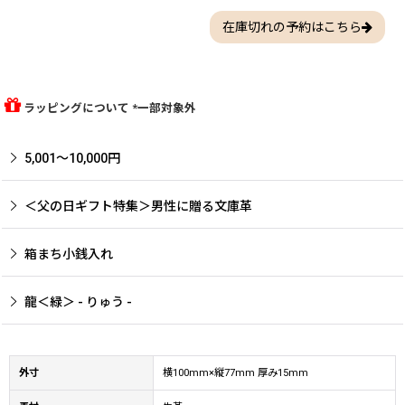
在庫切れの予約はこちら
ラッピングについて *一部対象外
5,001〜10,000円
＜父の日ギフト特集＞男性に贈る文庫革
箱まち小銭入れ
龍＜緑＞ - りゅう -
外寸
横100mm×縦77mm 厚み15mm