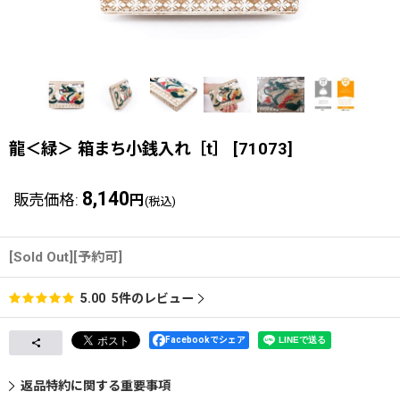
龍＜緑＞ 箱まち小銭入れ［t］
[
71073
]
8,140
販売価格
:
円
(税込)
[Sold Out][予約可]
5
件のレビュー
5.00
Facebookでシェア
返品特約に関する重要事項