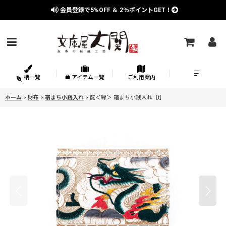
会員登録で
5%OFF
＆
2％
ポイントGET！
柄一覧
アイテム一覧
ご利用案内
ホーム
>
財布
>
箱まち小銭入れ
>
龍＜緑＞ 箱まち小銭入れ［t］