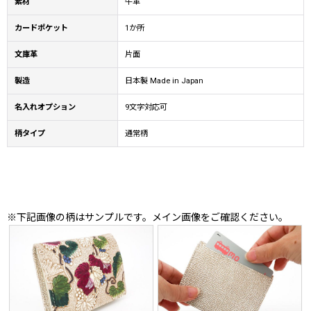
素材
牛革
カードポケット
1か所
文庫革
片面
製造
日本製 Made in Japan
名入れオプション
9文字対応可
柄タイプ
通常柄
※下記画像の柄はサンプルです。メイン画像をご確認ください。