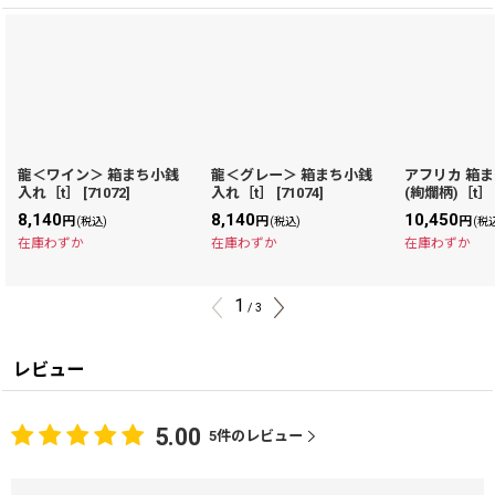
龍＜ワイン＞ 箱まち小銭
龍＜グレー＞ 箱まち小銭
アフリカ 箱
入れ［t］
[
71072
]
入れ［t］
[
71074
]
(絢爛柄)［t］
8,140
8,140
10,450
円
円
円
(税込)
(税込)
(税
在庫わずか
在庫わずか
在庫わずか
1
/
3
レビュー
5.00
5
件のレビュー