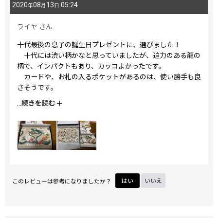
2020
08
13
05:24
年
月
日
ライヤ
さん
十代最後の息子の誕生日プレゼントに、選びました！
十代には渋い柄かなと思っていましたが、迫力のある龍の
柄で、インパクトもあり、カッコよかったです。
カードや、お札の入るポケットがあるのは、使い勝手も良
さそうです。
迫力のある龍も素敵ですが、可愛らしい龍柄があったら、ス
...
続きを読む
ポーツをしている娘に、験担ぎに持たせたいなと思いまし
た。
このレビューは参考になりましたか？
はい
いいえ