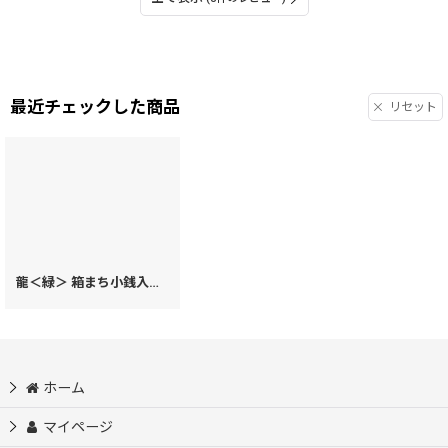
最近チェックした商品
リセット
龍＜緑＞ 箱まち小銭入れ［t］
[
71073
]
ホーム
マイページ