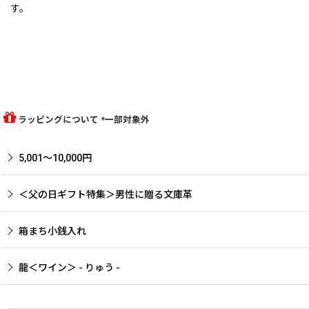
す。
ラッピングについて *一部対象外
5,001〜10,000円
＜父の日ギフト特集＞男性に贈る文庫革
箱まち小銭入れ
龍＜ワイン＞ - りゅう -