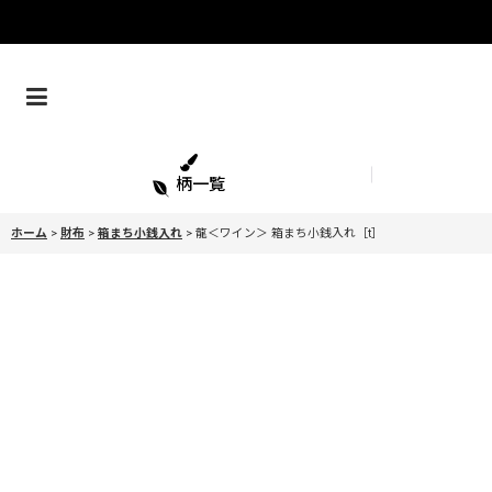
柄一覧
ホーム
>
財布
>
箱まち小銭入れ
>
龍＜ワイン＞ 箱まち小銭入れ［t］