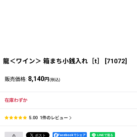
龍＜ワイン＞ 箱まち小銭入れ［t］
[
71072
]
8,140
販売価格
:
円
(税込)
在庫わずか
1
件のレビュー
5.00
Facebookでシェア