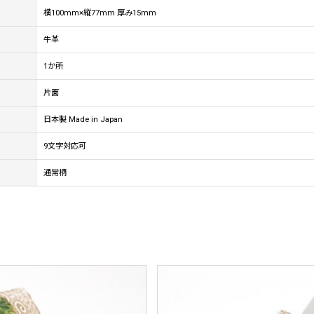
横100mm×縦77mm 厚み15mm
牛革
1か所
片面
日本製 Made in Japan
9文字対応可
通常柄