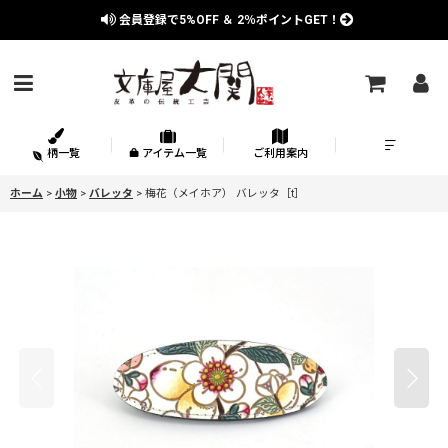
会員登録で
5%OFF
＆
2％
ポイントGET！
柄一覧
アイテム一覧
ご利用案内
ホーム
>
小物
>
バレッタ
>
梅花（メイホア） バレッタ［t］