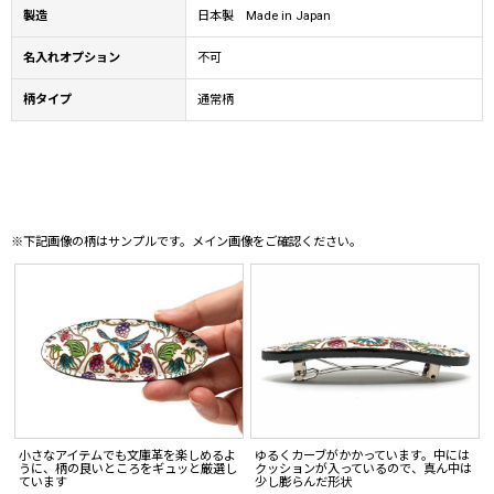
製造
日本製 Made in Japan
名入れオプション
不可
柄タイプ
通常柄
※下記画像の柄はサンプルです。メイン画像をご確認ください。
小さなアイテムでも文庫革を楽しめるよ
ゆるくカーブがかかっています。中には
うに、柄の良いところをギュッと厳選し
クッションが入っているので、真ん中は
ています
少し膨らんだ形状