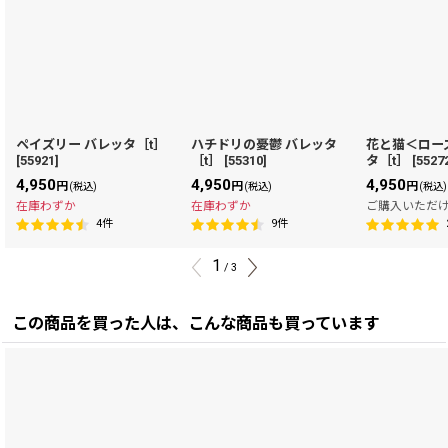
ペイズリー バレッタ［t］
ハチドリの憂鬱 バレッタ
花と猫＜ロー
[
55921
]
［t］
[
55310
]
タ［t］
[
5527
4,950
4,950
4,950
円
円
円
(税込)
(税込)
(税込)
在庫わずか
在庫わずか
ご購入いただ
4
件
9
件
1
/
3
この商品を買った人は、こんな商品も買っています