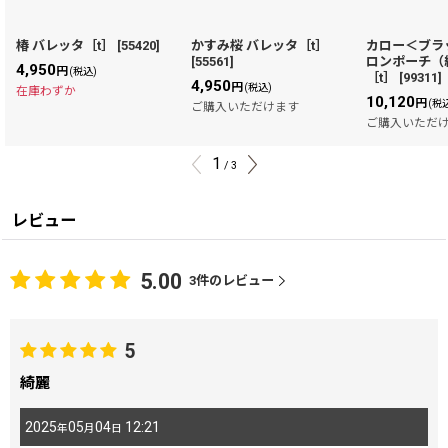
椿 バレッタ［t］
[
55420
]
かすみ桜 バレッタ［t］
カロー＜ブラ
[
55561
]
ロンポーチ（
4,950
円
(税込)
［t］
[
99311
]
4,950
円
(税込)
在庫わずか
10,120
円
(税
ご購入いただけます
ご購入いただ
1
/
3
レビュー
5.00
3
件のレビュー
5
綺麗
2025
05
04
12:21
年
月
日