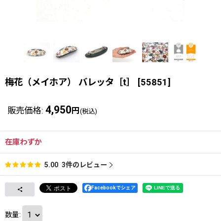
梅花（メイホア） バレッタ［t］
[
55851
]
4,950
販売価格
:
円
(税込)
在庫わずか
3
件のレビュー
5.00
Facebookでシェア
数量
: