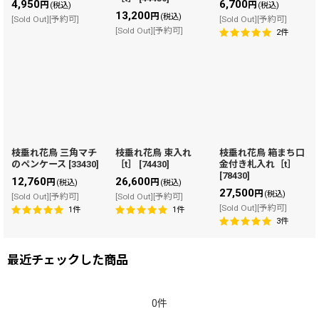
4,950
6,700
円
円
(税込)
(税込)
13,200
円
(税込)
[Sold Out][予約可]
[Sold Out][予約可]
[Sold Out][予約可]
2
件
枝垂れ花鳥 三角マチ
枝垂れ花鳥 束入れ
枝垂れ花鳥 箱まち口
のペンケース
[
33430
]
［t］
[
74430
]
金付き札入れ［t］
[
78430
]
12,760
26,600
円
円
(税込)
(税込)
27,500
円
(税込)
[Sold Out][予約可]
[Sold Out][予約可]
[Sold Out][予約可]
1
件
1
件
3
件
最近チェックした商品
0件