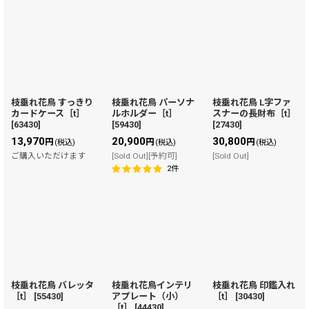
枝垂れ花鳥 すっきり
枝垂れ花鳥 パーソナ
枝垂れ花鳥 L字ファ
カードケース［t］
ルホルダー［t］
スナーの長財布［t］
[
63430
]
[
59430
]
[
27430
]
13,970
20,900
30,800
円
円
円
(税込)
(税込)
(税込)
ご購入いただけます
[Sold Out][予約可]
[Sold Out]
2
件
枝垂れ花鳥 バレッタ
枝垂れ花鳥インテリ
枝垂れ花鳥 印鑑入れ
［t］
[
55430
]
アプレート（小）
［t］
[
30430
]
［t］
[
44430
]