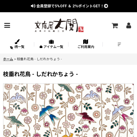
会員登録で
5%OFF
＆
2％
ポイントGET！
柄一覧
アイテム一覧
ご利用案内
ホーム
>
枝垂れ花鳥 - しだれかちょう -
枝垂れ花鳥 - しだれかちょう -