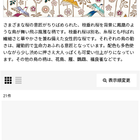
さまざまな桜の意匠がちりばめられた、枝垂れ桜を背景に鳳凰のよ
うな鳥が舞い飛ぶ風雅な柄です。枝垂れ桜は別名、糸桜とも呼ばれ
繊細さと華やかさを兼ね備えた女性的な桜です。それぞれの鳥の動
きは、躍動的で生命力あふれる意匠となっています。配色も多色使
いながら少し渋めに押さえ大人っぽくも可愛い仕上がりになってい
ます。その他の鳥の柄は、
花鳥
、
雁
、
鸚鵡
、
福良雀
などです。
表示順変更
閉じる
21
件
表示数
:
在庫あり
並び順
: