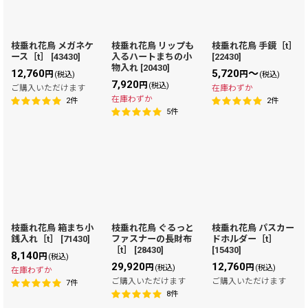
枝垂れ花鳥 メガネケ
枝垂れ花鳥 リップも
枝垂れ花鳥 手鏡［t］
ース［t］
[
43430
]
入るハートまちの小
[
22430
]
物入れ
[
20430
]
12,760
5,720
～
円
円
(税込)
(税込)
7,920
円
(税込)
ご購入いただけます
在庫わずか
在庫わずか
2
件
2
件
5
件
枝垂れ花鳥 箱まち小
枝垂れ花鳥 ぐるっと
枝垂れ花鳥 パスカー
銭入れ［t］
[
71430
]
ファスナーの長財布
ドホルダー［t］
［t］
[
28430
]
[
15430
]
8,140
円
(税込)
29,920
12,760
円
円
(税込)
(税込)
在庫わずか
ご購入いただけます
ご購入いただけます
7
件
8
件