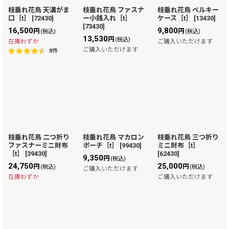
枝垂れ花鳥 天溝がま
枝垂れ花鳥 ファスナ
枝垂れ花鳥 ベルキー
口［t］
[
72430
]
ー小銭入れ［t］
ケース［t］
[
13430
]
絞り込む
[
73430
]
16,500
9,800
円
円
(税込)
(税込)
13,530
円
(税込)
在庫わずか
ご購入いただけます
ご購入いただけます
8
件
枝垂れ花鳥 二つ折り
枝垂れ花鳥 マカロン
枝垂れ花鳥 三つ折り
ファスナーミニ財布
ポーチ［t］
[
99430
]
ミニ財布［t］
［t］
[
39430
]
[
62430
]
9,350
円
(税込)
24,750
25,000
円
円
(税込)
(税込)
ご購入いただけます
在庫わずか
ご購入いただけます