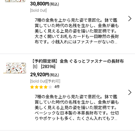
30,800
円
(税込)
[Sold Out]
7種の金魚を上から見た姿で意匠化。鉢で鑑
賞していた時代の名残を生かし、金魚が最も
美しく見える上見の姿を描いた限定柄です。
大きく開いてお札もカードも一目瞭然の長財
布です。小銭入れにはファスナーがないの…
【予約限定柄】金魚 ぐるっとファスナーの長財布
［t］
[
28396
]
29,920
円
(税込)
[Sold Out][予約可]
4
件
7種の金魚を上から見た姿で意匠化。鉢で鑑
賞していた時代の名残を生かし、金魚が最も
美しく見える上見の姿を描いた限定柄です。
ベーシックな日本製の本革長財布です。仕切
りやポケットも多く、たくさん入れてもフ…