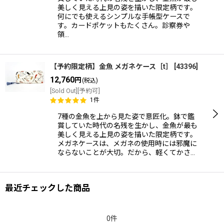
美しく見える上見の姿を描いた限定柄です。
何にでも使えるシンプルな手帳型ケースで
す。カードポケットもたくさん。診察券や
領…
【予約限定柄】金魚 メガネケース［t］
[
43396
]
12,760
円
(税込)
[Sold Out][予約可]
1
件
7種の金魚を上から見た姿で意匠化。鉢で鑑
賞していた時代の名残を生かし、金魚が最も
美しく見える上見の姿を描いた限定柄です。
メガネケースは、メガネの使用時には邪魔に
ならないことが大切。だから、軽くてかさ…
最近チェックした商品
0件