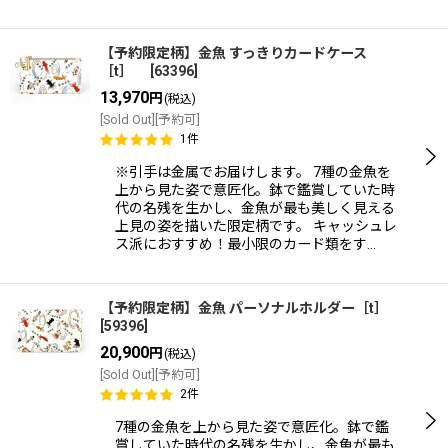
【予約限定柄】金魚 すっきりカードケース
［t］
[
63396
]
13,970
円
(税込)
[Sold Out][予約可]
1
件
※引手は金属でお届けします。 7種の金魚を
上から見た姿で意匠化。鉢で鑑賞していた時
代の名残を生かし、金魚が最も美しく見える
上見の姿を描いた限定柄です。 キャッシュレ
ス派におすすめ！最小限のカード類をす…
【予約限定柄】金魚 パーソナルホルダー［t］
[
59396
]
20,900
円
(税込)
[Sold Out][予約可]
2
件
7種の金魚を上から見た姿で意匠化。鉢で鑑
賞していた時代の名残を生かし、金魚が最も