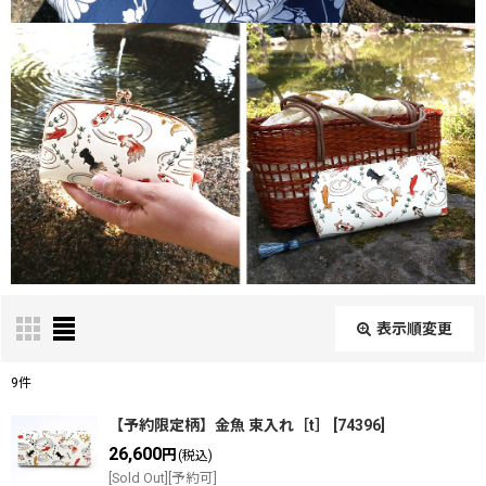
表示順変更
閉じる
9
件
表示数
:
【予約限定柄】金魚 束入れ［t］
[
74396
]
26,600
円
(税込)
在庫あり
[Sold Out][予約可]