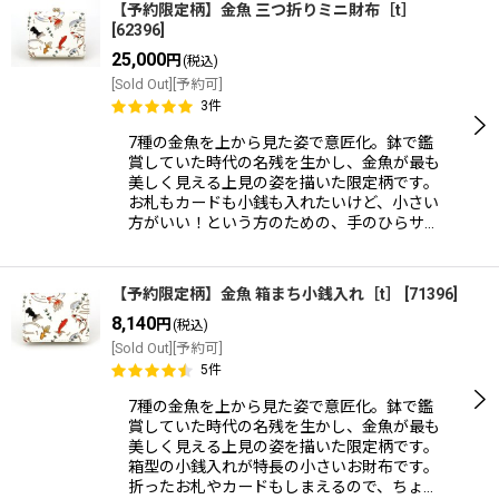
【予約限定柄】金魚 三つ折りミニ財布［t］
[
62396
]
25,000
円
(税込)
[Sold Out][予約可]
3
件
7種の金魚を上から見た姿で意匠化。鉢で鑑
賞していた時代の名残を生かし、金魚が最も
美しく見える上見の姿を描いた限定柄です。
お札もカードも小銭も入れたいけど、小さい
方がいい！という方のための、手のひらサ…
【予約限定柄】金魚 箱まち小銭入れ［t］
[
71396
]
8,140
円
(税込)
[Sold Out][予約可]
5
件
7種の金魚を上から見た姿で意匠化。鉢で鑑
賞していた時代の名残を生かし、金魚が最も
美しく見える上見の姿を描いた限定柄です。
箱型の小銭入れが特長の小さいお財布です。
折ったお札やカードもしまえるので、ちょ…