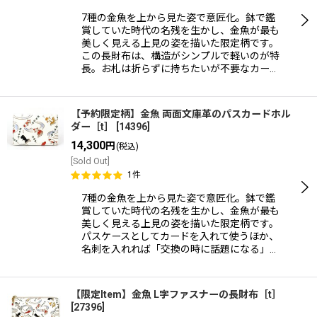
7種の金魚を上から見た姿で意匠化。鉢で鑑
並び順
:
賞していた時代の名残を生かし、金魚が最も
美しく見える上見の姿を描いた限定柄です。
この長財布は、構造がシンプルで軽いのが特
絞り込む
長。お札は折らずに持ちたいが不要なカー…
【予約限定柄】金魚 両面文庫革のパスカードホル
ダー［t］
[
14396
]
14,300
円
(税込)
[Sold Out]
1
件
7種の金魚を上から見た姿で意匠化。鉢で鑑
賞していた時代の名残を生かし、金魚が最も
美しく見える上見の姿を描いた限定柄です。
パスケースとしてカードを入れて使うほか、
名刺を入れれば「交換の時に話題になる」…
【限定Item】金魚 L字ファスナーの長財布［t］
[
27396
]