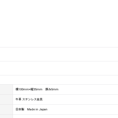
横100mm×縦35mm 厚み5mm
牛革 ステンレス金具
日本製 Made in Japan