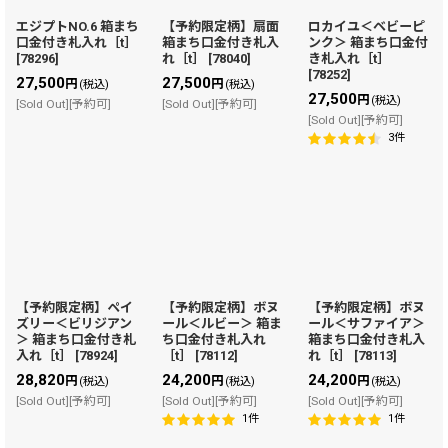
エジプトNO.6 箱まち
【予約限定柄】扇面
ロカイユ＜ベビーピ
口金付き札入れ［t］
箱まち口金付き札入
ンク＞ 箱まち口金付
[
78296
]
れ［t］
[
78040
]
き札入れ［t］
[
78252
]
27,500
27,500
円
円
(税込)
(税込)
27,500
円
(税込)
[Sold Out][予約可]
[Sold Out][予約可]
[Sold Out][予約可]
3
件
【予約限定柄】ペイ
【予約限定柄】ボヌ
【予約限定柄】ボヌ
ズリー＜ビリジアン
ール＜ルビー＞ 箱ま
ール＜サファイア＞
＞ 箱まち口金付き札
ち口金付き札入れ
箱まち口金付き札入
入れ［t］
[
78924
]
［t］
[
78112
]
れ［t］
[
78113
]
28,820
24,200
24,200
円
円
円
(税込)
(税込)
(税込)
[Sold Out][予約可]
[Sold Out][予約可]
[Sold Out][予約可]
1
件
1
件