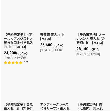
【予約限定柄】ボヌ
野葡萄 束入れ［t］
【予約限定柄】オー
ール＜アメジスト＞
[
74600
]
ナメント 束入れ (金
箱まち口金付き札入
唐柄)［t］
[
74123
]
26,600
円
(税込)
れ［t］
[
78114
]
28,140
円
(税込)
[Sold Out][予約可]
24,200
円
(税込)
[Sold Out][予約可]
[Sold Out][予約可]
1
件
【予約限定柄】金魚
アンティークレース
【予約限定柄】鍔
束入れ［t］
[
74396
]
＜オリーブ＞ 束入れ
（七福神） 束入れ