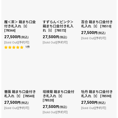
雁＜茶＞ 箱まち口金
すずらん＜ピンク＞
百合 箱まち口金付き
付き札入れ［t］
箱まち口金付き札入
札入れ［t］
[
78510
]
[
78344
]
れ［t］
[
78572
]
27,500
円
(税込)
27,500
27,500
円
円
(税込)
(税込)
[Sold Out][予約可]
[Sold Out][予約可]
[Sold Out][予約可]
1
件
薔薇 箱まち口金付き
垣根菊 箱まち口金付
牡丹 箱まち口金付き
札入れ［t］
[
78540
]
き札入れ［t］
札入れ［t］
[
78590
]
[
78520
]
27,500
27,500
円
円
(税込)
(税込)
27,500
円
(税込)
[Sold Out][予約可]
[Sold Out][予約可]
[Sold Out][予約可]