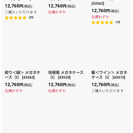
[
43362
]
12,760
12,760
円
円
(税込)
(税込)
12,760
円
(税込)
ご購入いただけます
在庫わずか
在庫わずか
3
件
1
件
絞り＜緑＞ メガネケ
垣根菊 メガネケース
龍＜ワイン＞ メガネ
ース［t］
[
43363
]
［t］
[
43520
]
ケース［t］
[
43072
]
12,760
12,760
12,760
円
円
円
(税込)
(税込)
(税込)
在庫わずか
在庫わずか
ご購入いただけます