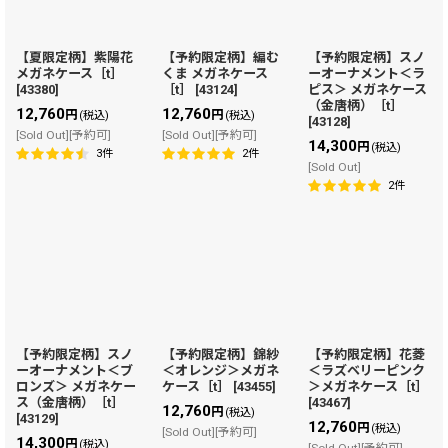
【夏限定柄】紫陽花
【予約限定柄】編む
【予約限定柄】スノ
メガネケース［t］
くま メガネケース
ーオーナメント＜ラ
[
43380
]
［t］
[
43124
]
ピス＞ メガネケース
（金唐柄）［t］
12,760
12,760
円
円
(税込)
(税込)
[
43128
]
[Sold Out][予約可]
[Sold Out][予約可]
14,300
円
(税込)
3
件
2
件
[Sold Out]
2
件
【予約限定柄】スノ
【予約限定柄】錦紗
【予約限定柄】花菱
ーオーナメント＜ブ
＜オレンジ＞メガネ
＜ラズベリーピンク
ロンズ＞ メガネケー
ケース［t］
[
43455
]
＞メガネケース［t］
ス（金唐柄）［t］
[
43467
]
12,760
円
(税込)
[
43129
]
12,760
円
(税込)
[Sold Out][予約可]
14,300
円
(税込)