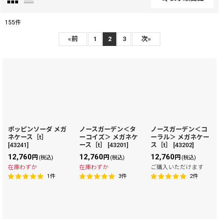
閉じる
155
件
表示数
:
«
前
1
2
3
次
»
在庫あり
並び順
:
絞り込む
ポッピンソーダ メガ
ノースガーデン＜タ
ノースガーデン＜コ
ネケース［t］
ーコイズ＞ メガネケ
ーラル＞ メガネケー
[
43241
]
ース［t］
[
43201
]
ス［t］
[
43202
]
12,760
12,760
12,760
円
円
円
(税込)
(税込)
(税込)
在庫わずか
在庫わずか
ご購入いただけます
1
件
3
件
2
件