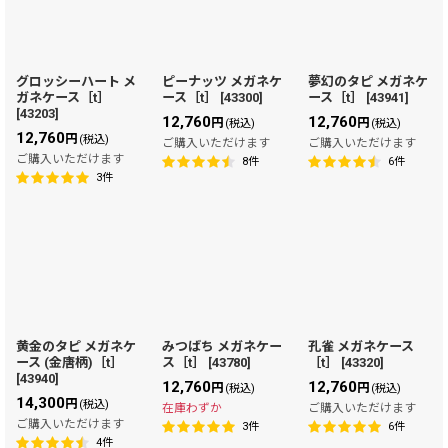
グロッシーハート メ
ピーナッツ メガネケ
夢幻のタピ メガネケ
ガネケース［t］
ース［t］
[
43300
]
ース［t］
[
43941
]
[
43203
]
12,760
12,760
円
円
(税込)
(税込)
12,760
円
(税込)
ご購入いただけます
ご購入いただけます
ご購入いただけます
8
件
6
件
3
件
黄金のタピ メガネケ
みつばち メガネケー
孔雀 メガネケース
ース (金唐柄)［t］
ス［t］
[
43780
]
［t］
[
43320
]
[
43940
]
12,760
12,760
円
円
(税込)
(税込)
14,300
円
(税込)
在庫わずか
ご購入いただけます
ご購入いただけます
3
件
6
件
4
件