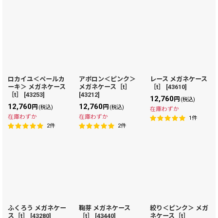
ロカイユ＜ペールカ
アポロン＜ピンク＞
レース メガネケース
ーキ＞ メガネケース
メガネケース［t］
［t］
[
43610
]
［t］
[
43253
]
[
43212
]
12,760
円
(税込)
12,760
12,760
円
円
(税込)
(税込)
在庫わずか
在庫わずか
在庫わずか
1
件
2
件
2
件
ふくろう メガネケー
鞠芽 メガネケース
絞り＜ピンク＞ メガ
ス［t］
[
43280
]
［t］
[
43440
]
ネケース［t］