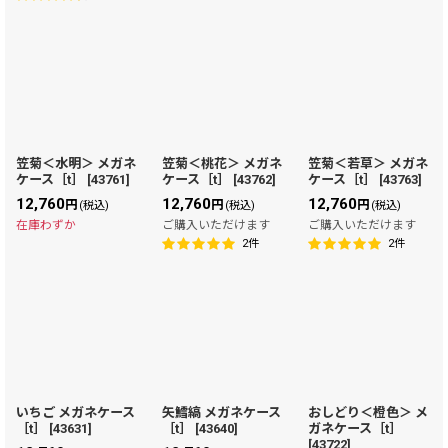
笠菊＜水明＞ メガネ
笠菊＜桃花＞ メガネ
笠菊＜若草＞ メガネ
ケース［t］
[
43761
]
ケース［t］
[
43762
]
ケース［t］
[
43763
]
12,760
12,760
12,760
円
円
円
(税込)
(税込)
(税込)
在庫わずか
ご購入いただけます
ご購入いただけます
2
件
2
件
いちご メガネケース
矢鱈縞 メガネケース
おしどり＜橙色＞ メ
［t］
[
43631
]
［t］
[
43640
]
ガネケース［t］
[
43722
]