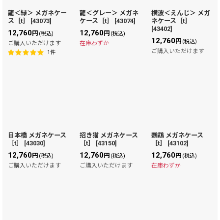
龍＜緑＞ メガネケー
龍＜グレー＞ メガネ
横波＜えんじ＞ メガ
ス［t］
[
43073
]
ケース［t］
[
43074
]
ネケース［t］
[
43402
]
12,760
12,760
円
円
(税込)
(税込)
12,760
円
(税込)
ご購入いただけます
在庫わずか
ご購入いただけます
1
件
日本橋 メガネケース
招き猫 メガネケース
鸚鵡 メガネケース
［t］
[
43030
]
［t］
[
43150
]
［t］
[
43102
]
12,760
12,760
12,760
円
円
円
(税込)
(税込)
(税込)
ご購入いただけます
ご購入いただけます
在庫わずか