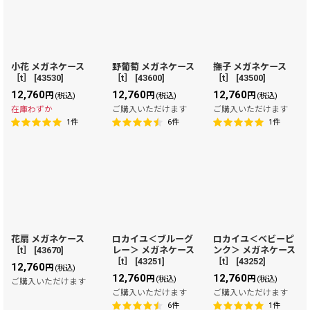
小花 メガネケース
野葡萄 メガネケース
撫子 メガネケース
［t］
[
43530
]
［t］
[
43600
]
［t］
[
43500
]
12,760
12,760
12,760
円
円
円
(税込)
(税込)
(税込)
在庫わずか
ご購入いただけます
ご購入いただけます
1
件
6
件
1
件
花扇 メガネケース
ロカイユ＜ブルーグ
ロカイユ＜ベビーピ
［t］
[
43670
]
レー＞ メガネケース
ンク＞ メガネケース
［t］
[
43251
]
［t］
[
43252
]
12,760
円
(税込)
12,760
12,760
円
円
(税込)
(税込)
ご購入いただけます
ご購入いただけます
ご購入いただけます
6
件
1
件