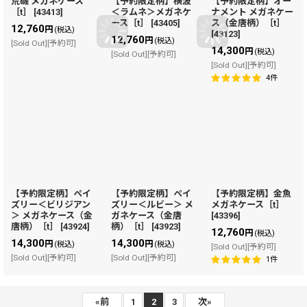
荒磯 メガネケース
【予約限定柄】横波
【予約限定柄】オー
［t］
[
43413
]
＜ラムネ＞メガネケ
ナメント メガネケー
ース［t］
[
43405
]
ス（金唐柄）［t］
12,760
円
(税込)
[
43123
]
12,760
円
(税込)
[Sold Out][予約可]
14,300
円
(税込)
[Sold Out][予約可]
[Sold Out][予約可]
4
件
【予約限定柄】ペイ
【予約限定柄】ペイ
【予約限定柄】金魚
ズリー＜ビリジアン
ズリー＜ルビー＞ メ
メガネケース［t］
＞ メガネケース（金
ガネケース（金唐
[
43396
]
唐柄）［t］
[
43924
]
柄）［t］
[
43923
]
12,760
円
(税込)
14,300
14,300
円
円
(税込)
(税込)
[Sold Out][予約可]
[Sold Out][予約可]
[Sold Out][予約可]
1
件
«
前
1
2
3
次
»