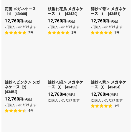
花菱 メガネケース
枝垂れ花鳥 メガネケ
錦紗＜青＞ メガネケ
［t］
[
43460
]
ース［t］
[
43430
]
ース［t］
[
43451
]
12,760
12,760
12,760
円
円
円
(税込)
(税込)
(税込)
ご購入いただけます
ご購入いただけます
ご購入いただけます
7
件
2
件
1
件
錦紗＜ピンク＞ メガ
錦紗＜緑＞ メガネケ
錦紗＜紫＞ メガネケ
ネケース［t］
ース［t］
[
43453
]
ース［t］
[
43454
]
[
43452
]
12,760
12,760
円
円
(税込)
(税込)
12,760
円
(税込)
ご購入いただけます
ご購入いただけます
ご購入いただけます
1
件
4
件