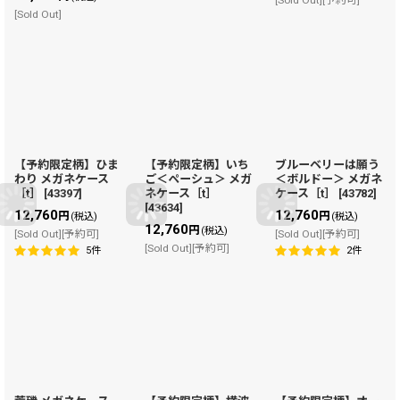
[Sold Out][予約可]
[Sold Out]
【予約限定柄】ひま
【予約限定柄】いち
ブルーベリーは願う
わり メガネケース
ご＜ペーシュ＞ メガ
＜ボルドー＞ メガネ
［t］
[
43397
]
ネケース［t］
ケース［t］
[
43782
]
[
43634
]
12,760
12,760
円
円
(税込)
(税込)
12,760
円
(税込)
[Sold Out][予約可]
[Sold Out][予約可]
[Sold Out][予約可]
5
件
2
件