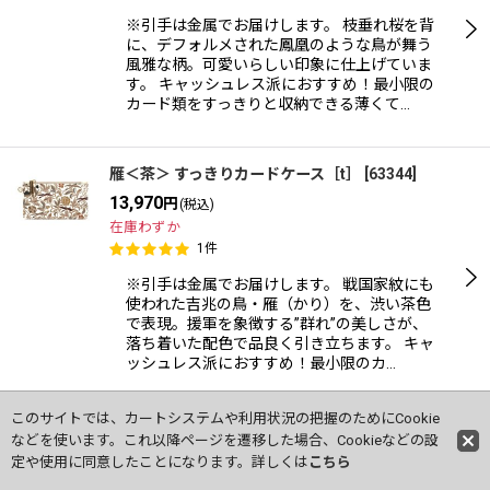
※引手は金属でお届けします。 枝垂れ桜を背
に、デフォルメされた鳳凰のような鳥が舞う
風雅な柄。可愛いらしい印象に仕上げていま
す。 キャッシュレス派におすすめ！最小限の
カード類をすっきりと収納できる薄くて…
雁＜茶＞ すっきりカードケース［t］
[
63344
]
13,970
円
(税込)
在庫わずか
1
件
※引手は金属でお届けします。 戦国家紋にも
使われた吉兆の鳥・雁（かり）を、渋い茶色
で表現。援軍を象徴する”群れ”の美しさが、
落ち着いた配色で品良く引き立ちます。 キャ
ッシュレス派におすすめ！最小限のカ…
このサイトでは、カートシステムや利用状況の把握のためにCookie
雁＜赤＞ すっきりカードケース［t］
[
63342
]
などを使います。これ以降ページを遷移した場合、Cookieなどの設
13,970
円
定や使用に同意したことになります。詳しくは
こちら
(税込)
ご購入いただけます