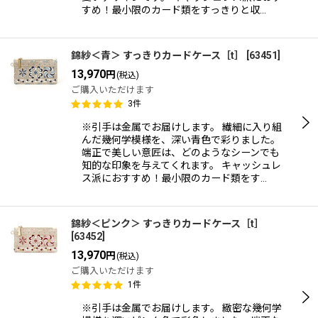
すめ！最小限のカード類をすっきりと収…
錦紗＜青＞ すっきりカードケース［t］
[
63451
]
13,970
円
(税込)
ご購入いただけます
3
件
※引手は金属でお届けします。 繊細に入り組
んだ幾何学模様を、深い青色で彩りました。
端正で美しい意匠は、どのようなシーンでも
知的な印象を与えてくれます。 キャッシュレ
ス派におすすめ！最小限のカード類をす…
錦紗＜ピンク＞ すっきりカードケース［t］
[
63452
]
13,970
円
(税込)
ご購入いただけます
1
件
※引手は金属でお届けします。 緻密な幾何学