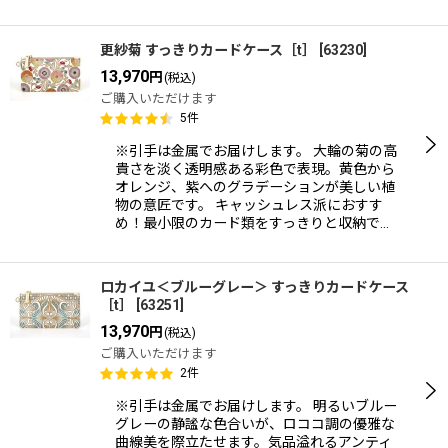
更紗菊 すっきりカードケース［t］
[
63230
]
13,970
円
(税込)
ご購入いただけます
5
件
※引手は金属でお届けします。 大輪の菊の高
貴さを淡く透明感ある彩色で表現。黄色から
オレンジ、紫へのグラデーションが美しい植
物の意匠です。 キャッシュレス派におすす
め！最小限のカード類をすっきりと収納で…
ロカイユ＜ブルーグレー＞ すっきりカードケース
［t］
[
63251
]
13,970
円
(税込)
ご購入いただけます
2
件
※引手は金属でお届けします。 明るいブルー
グレーの静謐な色合いが、ロココ調の優雅な
曲線美を際立たせます。気品溢れるアンティ