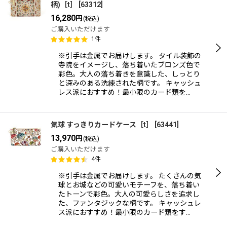
柄)［t］
[
63312
]
16,280
円
(税込)
ご購入いただけます
1
件
※引手は金属でお届けします。 タイル装飾の
寺院をイメージし、落ち着いたブロンズ色で
彩色。大人の落ち着きを意識した、しっとり
と深みのある洗練された柄です。 キャッシュ
レス派におすすめ！最小限のカード類を…
気球 すっきりカードケース［t］
[
63441
]
13,970
円
(税込)
ご購入いただけます
4
件
※引手は金属でお届けします。 たくさんの気
球とお城などの可愛いモチーフを、落ち着い
たトーンで彩色。大人の可愛らしさを追求し
た、ファンタジックな柄です。 キャッシュレ
ス派におすすめ！最小限のカード類をす…