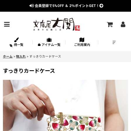
会員登録で
5%OFF
＆
2％
ポイントGET！
柄一覧
アイテム一覧
ご利用案内
ホーム
>
物入れ
>
すっきりカードケース
すっきりカードケース