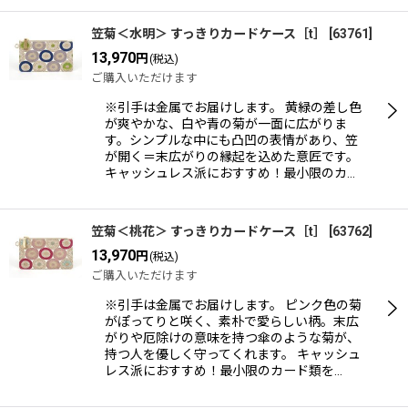
笠菊＜水明＞ すっきりカードケース［t］
[
63761
]
13,970
円
(税込)
ご購入いただけます
※引手は金属でお届けします。 黄緑の差し色
が爽やかな、白や青の菊が一面に広がりま
す。シンプルな中にも凸凹の表情があり、笠
が開く＝末広がりの縁起を込めた意匠です。
キャッシュレス派におすすめ！最小限のカ…
笠菊＜桃花＞ すっきりカードケース［t］
[
63762
]
13,970
円
(税込)
ご購入いただけます
※引手は金属でお届けします。 ピンク色の菊
がぽってりと咲く、素朴で愛らしい柄。末広
がりや厄除けの意味を持つ傘のような菊が、
持つ人を優しく守ってくれます。 キャッシュ
レス派におすすめ！最小限のカード類を…