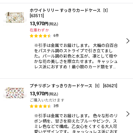
ホワイトリリー すっきりカードケース［t］
[
63511
]
13,970
円
(税込)
在庫わずか
6
件
※引手は金属でお届けします。 大輪の白百合
をパステル調のストライプで引き立てまし
た。パール調の彩色と水玉が、凛として穏や
かな花の美しさを際立たせます。 キャッシュ
レス派におすすめ！最小限のカード類をす…
プチリボン すっきりカードケース［t］
[
63621
]
13,970
円
(税込)
ご購入いただけます
3
件
※引手は金属でお届けします。 色々な形のリ
ボン柄を、甘さを抑えたブルーやピンク、ス
ミレ色などで構成。乙女心をくすぐる大人可
愛いデザインです。 キャッシュレス派におす