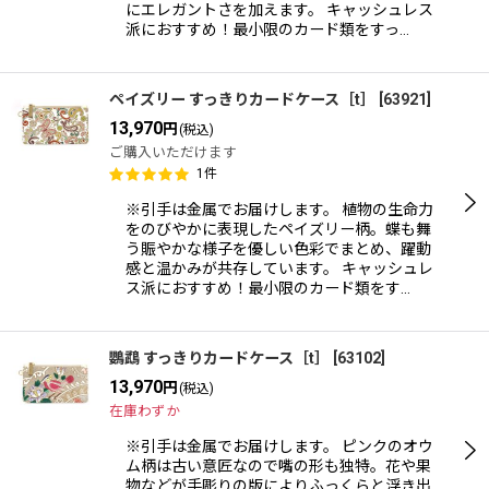
にエレガントさを加えます。 キャッシュレス
派におすすめ！最小限のカード類をすっ…
ペイズリー すっきりカードケース［t］
[
63921
]
13,970
円
(税込)
ご購入いただけます
1
件
※引手は金属でお届けします。 植物の生命力
をのびやかに表現したペイズリー柄。蝶も舞
う賑やかな様子を優しい色彩でまとめ、躍動
感と温かみが共存しています。 キャッシュレ
ス派におすすめ！最小限のカード類をす…
鸚鵡 すっきりカードケース［t］
[
63102
]
13,970
円
(税込)
在庫わずか
※引手は金属でお届けします。 ピンクのオウ
ム柄は古い意匠なので嘴の形も独特。花や果
物などが手彫りの版によりふっくらと浮き出