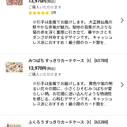
13,970
円
(税込)
ご購入いただけます
2
件
※引手は金属でお届けします。 大正銘仙風の
鮮やかな赤紫が魅力。梨地の背景が大ぶりな
菊の赤を深く重厚に引き立て、華やかさとモ
ダンさが共存するデザインです。 キャッシュ
レス派におすすめ！最小限のカード類を…
みつばち すっきりカードケース［t］
[
63780
]
13,970
円
(税込)
ご購入いただけます
※引手は金属でお届けします。 黄色や紫の明
るい花々の間に、小さくひそむみつばちが愛
らしい柄。お花畑に迷い込んだような物語性
を感じる、心和むデザインです。 キャッシュ
レス派におすすめ！最小限のカード類を…
ふくろう すっきりカードケース［t］
[
63280
]