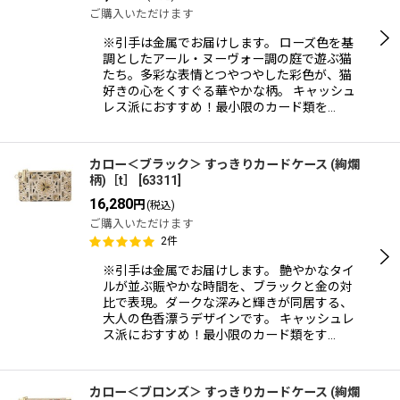
ご購入いただけます
※引手は金属でお届けします。 ローズ色を基
調としたアール・ヌーヴォー調の庭で遊ぶ猫
たち。多彩な表情とつやつやした彩色が、猫
好きの心をくすぐる華やかな柄。 キャッシュ
レス派におすすめ！最小限のカード類を…
カロー＜ブラック＞ すっきりカードケース (絢爛
柄)［t］
[
63311
]
16,280
円
(税込)
ご購入いただけます
2
件
※引手は金属でお届けします。 艶やかなタイ
ルが並ぶ賑やかな時間を、ブラックと金の対
比で表現。ダークな深みと輝きが同居する、
大人の色香漂うデザインです。 キャッシュレ
ス派におすすめ！最小限のカード類をす…
カロー＜ブロンズ＞ すっきりカードケース (絢爛