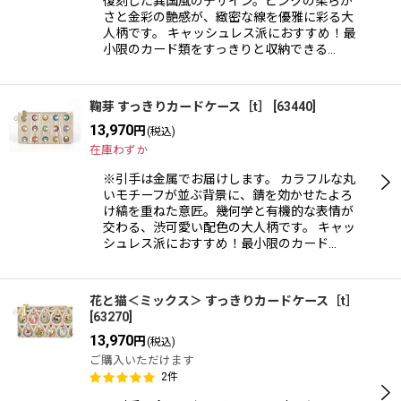
復刻した異国風のデザイン。ピンクの柔らか
さと金彩の艶感が、緻密な線を優雅に彩る大
人柄です。 キャッシュレス派におすすめ！最
小限のカード類をすっきりと収納できる…
鞠芽 すっきりカードケース［t］
[
63440
]
13,970
円
(税込)
在庫わずか
※引手は金属でお届けします。 カラフルな丸
いモチーフが並ぶ背景に、錆を効かせたよろ
け縞を重ねた意匠。幾何学と有機的な表情が
交わる、渋可愛い配色の大人柄です。 キャッ
シュレス派におすすめ！最小限のカード…
花と猫＜ミックス＞ すっきりカードケース［t］
[
63270
]
13,970
円
(税込)
ご購入いただけます
2
件