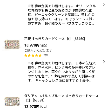
※引手は金属でお届けします。 オリエンタル
な青緑の羽色と金の煌めきが印象的な孔雀
柄。ピーコックグリーンを基調に、差し色の
紫や緑も効いています。 キャッシュレス派に
おすすめ！最小限のカード類をすっきりと…
花菱 すっきりカードケース［t］
[
63460
]
13,970
円
(税込)
ご購入いただけます
2
件
※引手は金属でお届けします。 日本の伝統文
様を、赤や水色、ピンク等の多色使いでアレ
ンジしました。華やかでありながら優しく細
やかな配色で、年齢を問わず美しく馴染みま
す。 キャッシュレス派におすすめ！最小…
ダリア＜コバルトブルー＞ すっきりカードケース
［t］
[
63581
]
13,970
円
(税込)