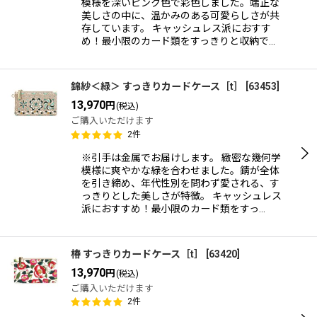
模様を深いピンク色で彩色しました。端正な
美しさの中に、温かみのある可愛らしさが共
存しています。 キャッシュレス派におすす
め！最小限のカード類をすっきりと収納で…
錦紗＜緑＞ すっきりカードケース［t］
[
63453
]
13,970
円
(税込)
ご購入いただけます
2
件
※引手は金属でお届けします。 緻密な幾何学
模様に爽やかな緑を合わせました。錆が全体
を引き締め、年代性別を問わず愛される、す
っきりとした美しさが特徴。 キャッシュレス
派におすすめ！最小限のカード類をすっ…
椿 すっきりカードケース［t］
[
63420
]
13,970
円
(税込)
ご購入いただけます
2
件