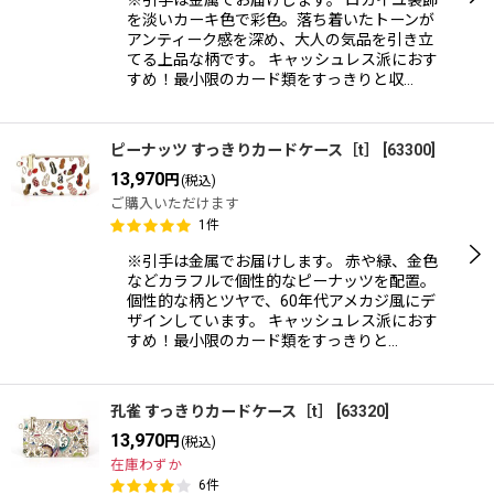
を淡いカーキ色で彩色。落ち着いたトーンが
アンティーク感を深め、大人の気品を引き立
てる上品な柄です。 キャッシュレス派におす
すめ！最小限のカード類をすっきりと収…
ピーナッツ すっきりカードケース［t］
[
63300
]
13,970
円
(税込)
ご購入いただけます
1
件
※引手は金属でお届けします。 赤や緑、金色
などカラフルで個性的なピーナッツを配置。
個性的な柄とツヤで、60年代アメカジ風にデ
ザインしています。 キャッシュレス派におす
すめ！最小限のカード類をすっきりと…
孔雀 すっきりカードケース［t］
[
63320
]
13,970
円
(税込)
在庫わずか
6
件