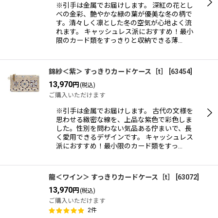
※引手は金属でお届けします。 深紅の花とし
べの金彩、艶やかな緑の葉が優美な冬の柄で
す。清々しく凛とした冬の空気が心地よく流
れます。 キャッシュレス派におすすめ！最小
限のカード類をすっきりと収納できる薄…
錦紗＜紫＞ すっきりカードケース［t］
[
63454
]
13,970
円
(税込)
ご購入いただけます
※引手は金属でお届けします。 古代の文様を
思わせる緻密な線を、上品な紫色で彩色しま
した。性別を問わない気品ある佇まいで、長
く愛用できるデザインです。 キャッシュレス
派におすすめ！最小限のカード類をすっ…
龍＜ワイン＞ すっきりカードケース［t］
[
63072
]
13,970
円
(税込)
ご購入いただけます
2
件