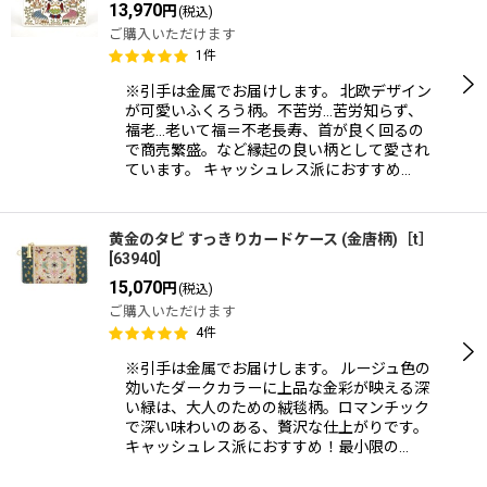
13,970
円
(税込)
ご購入いただけます
1
件
※引手は金属でお届けします。 北欧デザイン
が可愛いふくろう柄。不苦労…苦労知らず、
福老…老いて福＝不老長寿、首が良く回るの
で商売繁盛。など縁起の良い柄として愛され
ています。 キャッシュレス派におすすめ…
黄金のタピ すっきりカードケース (金唐柄)［t］
[
63940
]
15,070
円
(税込)
ご購入いただけます
4
件
※引手は金属でお届けします。 ルージュ色の
効いたダークカラーに上品な金彩が映える深
い緑は、大人のための絨毯柄。ロマンチック
で深い味わいのある、贅沢な仕上がりです。
キャッシュレス派におすすめ！最小限の…