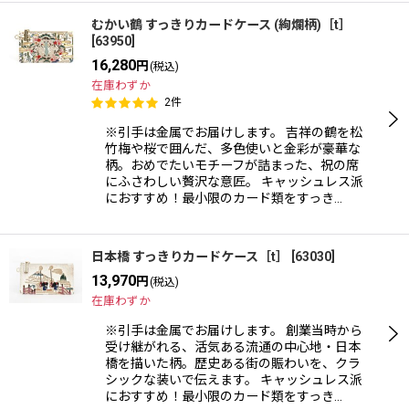
むかい鶴 すっきりカードケース (絢爛柄)［t］
[
63950
]
16,280
円
(税込)
在庫わずか
2
件
※引手は金属でお届けします。 吉祥の鶴を松
竹梅や桜で囲んだ、多色使いと金彩が豪華な
柄。おめでたいモチーフが詰まった、祝の席
にふさわしい贅沢な意匠。 キャッシュレス派
におすすめ！最小限のカード類をすっき…
日本橋 すっきりカードケース［t］
[
63030
]
13,970
円
(税込)
在庫わずか
※引手は金属でお届けします。 創業当時から
受け継がれる、活気ある流通の中心地・日本
橋を描いた柄。歴史ある街の賑わいを、クラ
シックな装いで伝えます。 キャッシュレス派
におすすめ！最小限のカード類をすっき…