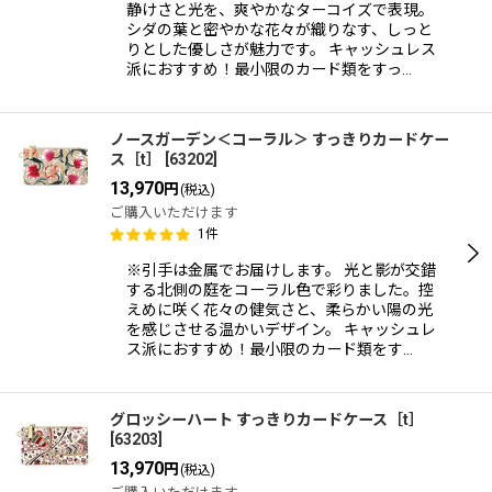
静けさと光を、爽やかなターコイズで表現。
シダの葉と密やかな花々が織りなす、しっと
りとした優しさが魅力です。 キャッシュレス
派におすすめ！最小限のカード類をすっ…
ノースガーデン＜コーラル＞ すっきりカードケー
ス［t］
[
63202
]
13,970
円
(税込)
ご購入いただけます
1
件
※引手は金属でお届けします。 光と影が交錯
する北側の庭をコーラル色で彩りました。控
えめに咲く花々の健気さと、柔らかい陽の光
を感じさせる温かいデザイン。 キャッシュレ
ス派におすすめ！最小限のカード類をす…
グロッシーハート すっきりカードケース［t］
[
63203
]
13,970
円
(税込)