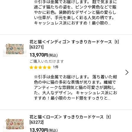
※引手は金属でお届けします。 庭で気ままに
過ごす猫たちの姿を、ピンクや黄色などで賑
やかに彩色。装飾的なデザインと猫の愛らし
い仕草が、手元を楽しく彩る人気の柄です。
キャッシュレス派におすすめ！最小限の…
花と猫＜インディゴ＞ すっきりカードケース［t］
[
63271
]
13,970
円
(税込)
ご購入いただけます
1
件
※引手は金属でお届けします。 落ち着いた紺
色の中に猫の多彩な表情が光ります。繊細で
アンティークな雰囲気と猫の可愛さが調和し
た、大人なデザイン。 キャッシュレス派にお
すすめ！最小限のカード類をすっきりと…
花と猫＜ローズ＞ すっきりカードケース［t］
[
63272
]
13,970
円
(税込)