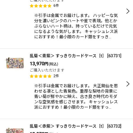
ご購入いただけます
6
件
※引手は金属でお届けします。 ハッピーな気
分を濃いピンクのハートや星で表現。他とか
ぶらないハート柄は、持っているだけで元気
になるような気がします。 キャッシュレス派
におすすめ！最小限のカード類をすっき…
乱菊＜青紫＞ すっきりカードケース［t］
[
63731
]
13,970
円
(税込)
ご購入いただけます
2
件
※引手は金属でお届けします。 大正銘仙を思
わせる凛とした青紫色。重厚な梨地の背景に
青い菊が鮮やかに映え、古き良き時代のモダ
ンな空気感を感じさせます。 キャッシュレス
派におすすめ！最小限のカード類をすっ…
乱菊＜赤紫＞ すっきりカードケース［t］
[
63732
]