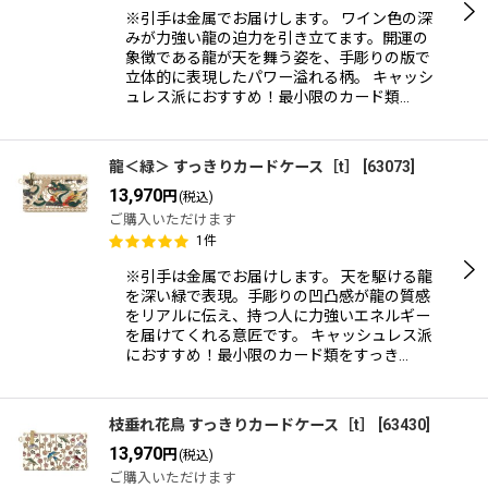
※引手は金属でお届けします。 ワイン色の深
みが力強い龍の迫力を引き立てます。開運の
象徴である龍が天を舞う姿を、手彫りの版で
立体的に表現したパワー溢れる柄。 キャッシ
ュレス派におすすめ！最小限のカード類…
龍＜緑＞ すっきりカードケース［t］
[
63073
]
13,970
円
(税込)
ご購入いただけます
1
件
※引手は金属でお届けします。 天を駆ける龍
を深い緑で表現。手彫りの凹凸感が龍の質感
をリアルに伝え、持つ人に力強いエネルギー
を届けてくれる意匠です。 キャッシュレス派
におすすめ！最小限のカード類をすっき…
枝垂れ花鳥 すっきりカードケース［t］
[
63430
]
13,970
円
(税込)
ご購入いただけます