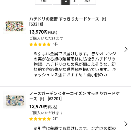
表示数
:
«
前
1
2
3
次
»
在庫あり
ハチドリの憂鬱 すっきりカードケース［t］
[
63310
]
並び順
:
13,970
円
(税込)
ご購入いただけます
5
件
絞り込む
※引手は金属でお届けします。 赤やオレンジ
の実がなる緑の熱帯雨林に彷徨うハチドリの
物語。ハチドリのため息が聞こえそうな、幻
想的で色彩豊かな世界観を描いています。 キ
ャッシュレス派におすすめ！最小限のカ…
ノースガーデン＜ターコイズ＞ すっきりカードケ
ース［t］
[
63201
]
13,970
円
(税込)
ご購入いただけます
2
件
※引手は金属でお届けします。 北向きの庭の