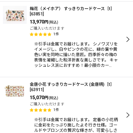
梅花（メイホア） すっきりカードケース［t］
[
63851
]
13,970
円
(税込)
ご購入いただけます
1
件
※引手は金属でお届けします。 シノワズリを
イメージし、白やピンクの花に、緑の葉や黄
色い実を同時に描いた意匠。四季折々の梅の
表情を凝縮した和洋折衷な美しさです。 キャ
ッシュレス派におすすめ！最小限のカー…
金唐小花 すっきりカードケース (金唐柄)［t］
[
63911
]
15,070
円
(税込)
ご購入いただけます
1
件
※引手は金属でお届けします。 定番の小花柄
に金彩をたっぷり施したよそ行き仕様。ゴー
ルドやブロンズの贅沢な輝きが、可愛らしさ