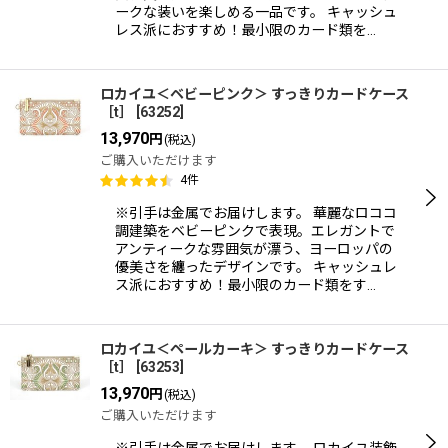
ークな装いを楽しめる一品です。 キャッシュ
レス派におすすめ！最小限のカード類を…
ロカイユ＜ベビーピンク＞ すっきりカードケース
［t］
[
63252
]
13,970
円
(税込)
ご購入いただけます
4
件
※引手は金属でお届けします。 華麗なロココ
調建築をベビーピンクで表現。エレガントで
アンティークな雰囲気が漂う、ヨーロッパの
優美さを纏ったデザインです。 キャッシュレ
ス派におすすめ！最小限のカード類をす…
ロカイユ＜ペールカーキ＞ すっきりカードケース
［t］
[
63253
]
13,970
円
(税込)
ご購入いただけます
※引手は金属でお届けします。 ロカイユ装飾