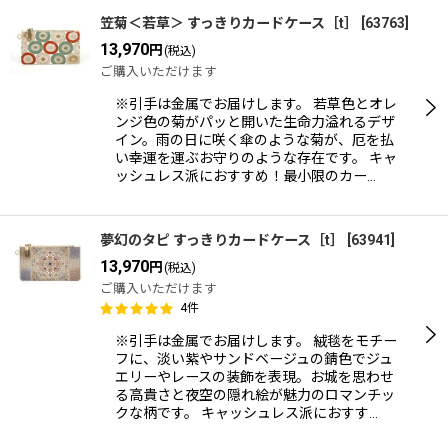
笠菊＜若草＞ すっきりカードケース［t］
[
63763
]
13,970
円
(税込)
ご購入いただけます
※引手は金属でお届けします。 若草色とオレ
ンジ色の菊がパッと開いた生命力溢れるデザ
イン。雨の日に咲く傘のような菊が、厄を払
い幸運を運ぶお守りのような存在です。 キャ
ッシュレス派におすすめ！最小限のカー…
夢幻のタピ すっきりカードケース［t］
[
63941
]
13,970
円
(税込)
ご購入いただけます
4
件
※引手は金属でお届けします。 絨毯をモチー
フに、淡い紫やサンドベージュの錆色でジュ
エリーやレースの装飾を表現。お城を思わせ
る高貴さと夜空の隠れ絵が魅力のロマンチッ
クな柄です。 キャッシュレス派におすす…