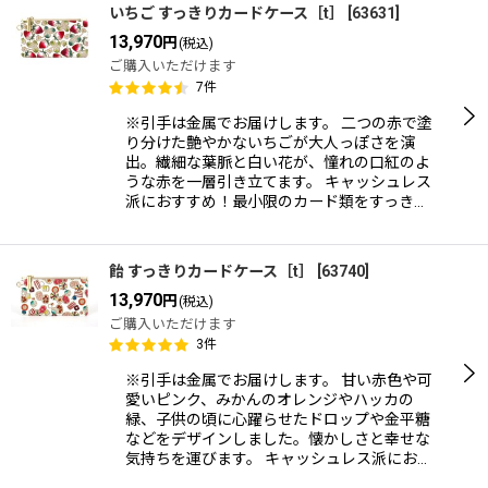
いちご すっきりカードケース［t］
[
63631
]
13,970
円
(税込)
ご購入いただけます
7
件
※引手は金属でお届けします。 二つの赤で塗
り分けた艶やかないちごが大人っぽさを演
出。繊細な葉脈と白い花が、憧れの口紅のよ
うな赤を一層引き立てます。 キャッシュレス
派におすすめ！最小限のカード類をすっき…
飴 すっきりカードケース［t］
[
63740
]
13,970
円
(税込)
ご購入いただけます
3
件
※引手は金属でお届けします。 甘い赤色や可
愛いピンク、みかんのオレンジやハッカの
緑、子供の頃に心躍らせたドロップや金平糖
などをデザインしました。懐かしさと幸せな
気持ちを運びます。 キャッシュレス派にお…