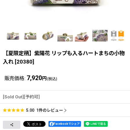
【夏限定柄】紫陽花 リップも入るハートまちの小物
入れ
[
20380
]
7,920
販売価格
:
円
(税込)
[Sold Out][予約可]
1
件のレビュー
5.00
Facebookでシェア