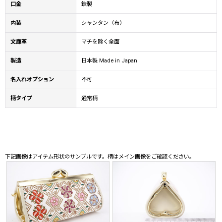
口金
鉄製
内装
シャンタン（布）
文庫革
マチを除く全面
製造
日本製 Made in Japan
名入れオプション
不可
柄タイプ
通常柄
下記画像はアイテム形状のサンプルです。柄はメイン画像をご確認ください。