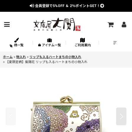
会員登録で
5%OFF
＆
2％
ポイントGET！
柄一覧
アイテム一覧
ご利用案内
ホーム
>
物入れ
>
リップも入るハートまちの小物入れ
>
【夏限定柄】紫陽花 リップも入るハートまちの小物入れ