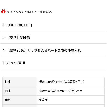
ラッピングについて *一部対象外
5,001〜10,000円
【夏柄】紫陽花
【夏柄2026】リップも入るハートまちの小物入れ
2026年 夏柄
外寸
横95mm×縦46mm（口金留具を除く）
内寸
横80mm×高さ45mm×マチ幅45mm
素材
牛革 他