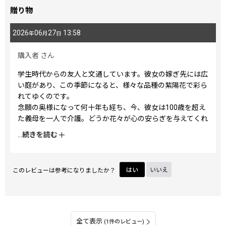
贈り物
2026
06
27
13:58
年
月
日
購入者
さん
学生時代からの友人と文通しています。彼女の嫁ぎ先には広
い庭があり、この季節になると、様々な品種の紫陽花で彩ら
れてゆくのです。
念願の奥様になって何十年も経ち、今、彼女は100歳を超え
た義母を一人で介護。どうか花々が心の安らぎを与えてくれ
るように祈っています。
...
続きを読む
私からささやかなプレゼント贈りますね。どうぞご自愛くだ
さい。
このレビューは参考になりましたか？
はい
いいえ
全て表示
(1件のレビュー)