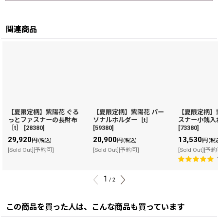
関連商品
【夏限定柄】紫陽花 ぐる
【夏限定柄】紫陽花 パー
【夏限定柄】
っとファスナーの長財布
ソナルホルダー［t］
スナー小銭入
［t］
[
28380
]
[
59380
]
[
73380
]
29,920
20,900
13,530
円
円
円
(税込)
(税込)
(税
[Sold Out][予約可]
[Sold Out][予約可]
[Sold Out][予
1
/
2
この商品を買った人は、こんな商品も買っています