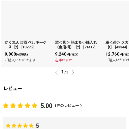
かくれんぼ猫 ベルキーケ
雅＜紫＞ 箱まち小銭入れ
雁＜茶＞ メ
ース［t］
[
13275
]
（金唐柄）［t］
[
71412
]
［t］
[
43344
]
9,800
9,240
12,760
円
円
円
(税込)
(税込)
(税
ご購入いただけます
在庫わずか
ご購入いただ
1
/
3
レビュー
5.00
1
件のレビュー
5