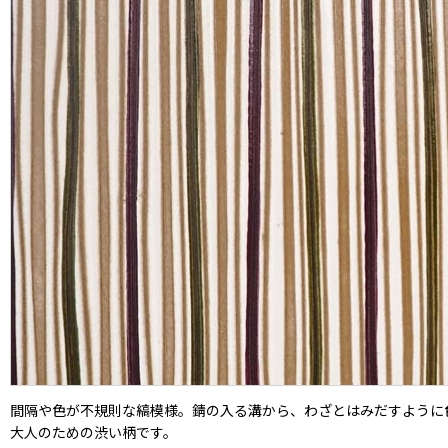
間隔や色が不規則な縞模様。錆の入る溝から、わざとはみだすように
大人のための渋い柄です。