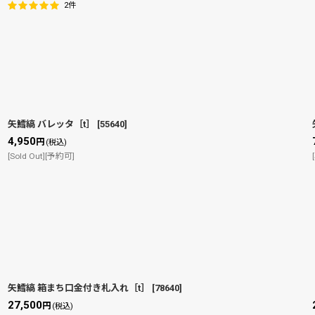
2
件
矢鱈縞 バレッタ［t］
[
55640
]
4,950
円
(税込)
[Sold Out][予約可]
矢鱈縞 箱まち口金付き札入れ［t］
[
78640
]
27,500
円
(税込)