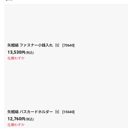
表示数
:
在庫あり
並び順
:
矢鱈縞 ファスナー小銭入れ［t］
[
73640
]
13,530
円
(税込)
在庫わずか
矢鱈縞 パスカードホルダー［t］
[
15640
]
12,760
円
(税込)
在庫わずか