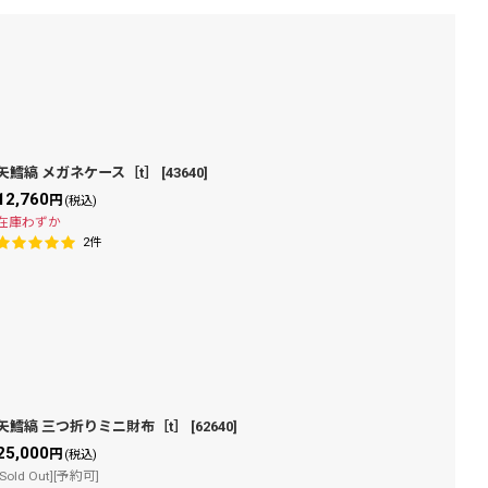
矢鱈縞 メガネケース［t］
[
43640
]
12,760
円
(税込)
在庫わずか
2
件
矢鱈縞 三つ折りミニ財布［t］
[
62640
]
25,000
円
(税込)
[Sold Out][予約可]