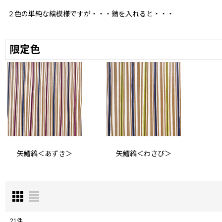
２色の単純な縞模様ですが・・・錆を入れると・・・
限定色
矢鱈縞＜あずき＞
矢鱈縞＜わさび＞
21
件