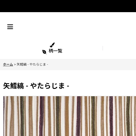
柄一覧
ホーム
>
矢鱈縞 - やたらじま -
矢鱈縞 - やたらじま -