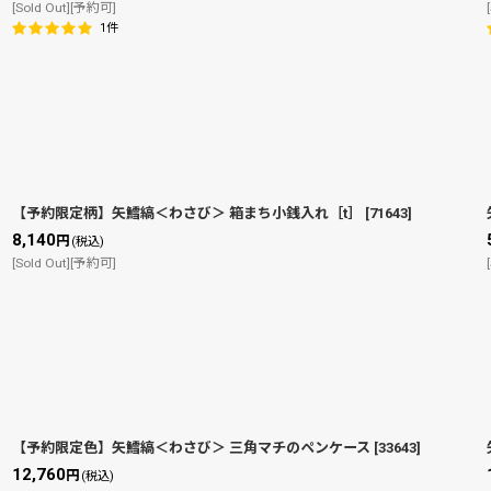
[Sold Out][予約可]
1
件
【予約限定柄】矢鱈縞＜わさび＞ 箱まち小銭入れ［t］
[
71643
]
8,140
円
(税込)
[Sold Out][予約可]
【予約限定色】矢鱈縞＜わさび＞ 三角マチのペンケース
[
33643
]
12,760
円
(税込)