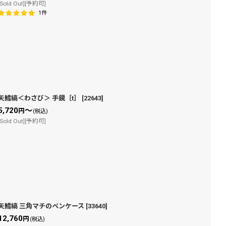
[Sold Out][予約可]
1
件
矢鱈縞＜わさび＞ 手鏡［t］
[
22643
]
5,720
～
円
(税込)
[Sold Out][予約可]
矢鱈縞 三角マチのペンケース
[
33640
]
12,760
円
(税込)