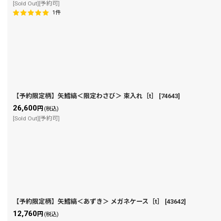
[Sold Out][予約可]
1
件
【予約限定柄】矢鱈縞＜限定わさび＞ 束入れ［t］
[
74643
]
26,600
円
(税込)
[Sold Out][予約可]
【予約限定柄】矢鱈縞＜あずき＞ メガネケース［t］
[
43642
]
12,760
円
(税込)