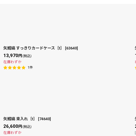
矢鱈縞 すっきりカードケース［t］
[
63640
]
13,970
円
(税込)
絞り込む
在庫わずか
1
件
矢鱈縞 束入れ［t］
[
74640
]
26,600
円
(税込)
在庫わずか