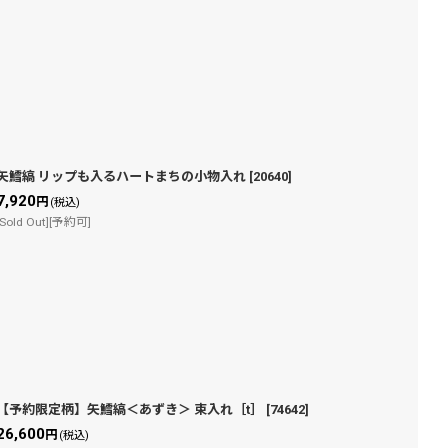
矢鱈縞 リップも入るハートまちの小物入れ
[
20640
]
7,920
円
(税込)
[Sold Out][予約可]
【予約限定柄】矢鱈縞＜あずき＞ 束入れ［t］
[
74642
]
26,600
円
(税込)