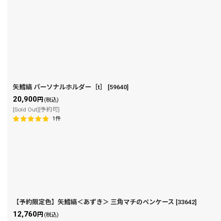
矢鱈縞 パーソナルホルダー［t］
[
59640
]
20,900
円
(税込)
[Sold Out][予約可]
1
件
【予約限定色】矢鱈縞＜あずき＞ 三角マチのペンケース
[
33642
]
12,760
円
(税込)