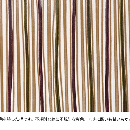
色を塗った柄です。不規則な線に不規則な彩色、まさに酸いも甘いもか