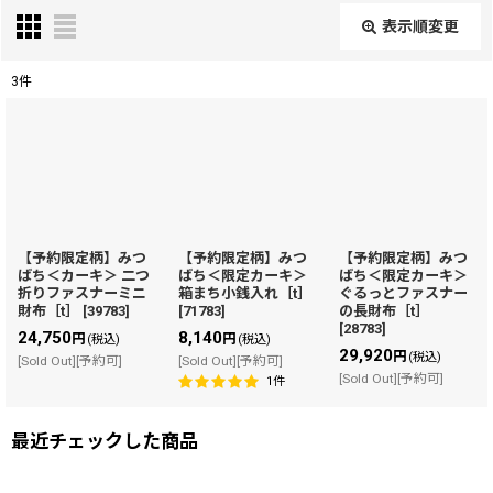
表示順変更
閉じる
3
件
表示数
:
在庫あり
並び順
:
【予約限定柄】みつ
【予約限定柄】みつ
【予約限定柄】みつ
ばち＜カーキ＞ 二つ
ばち＜限定カーキ＞
ばち＜限定カーキ＞
絞り込む
折りファスナーミニ
箱まち小銭入れ［t］
ぐるっとファスナー
財布［t］
[
39783
]
[
71783
]
の長財布［t］
[
28783
]
24,750
8,140
円
円
(税込)
(税込)
29,920
円
(税込)
[Sold Out][予約可]
[Sold Out][予約可]
[Sold Out][予約可]
1
件
最近チェックした商品