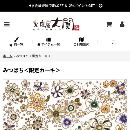
会員登録で
5%OFF
＆
2％
ポイントGET！
柄一覧
アイテム一覧
ご利用案内
ホーム
>
みつばち＜限定カーキ＞
みつばち＜限定カーキ＞