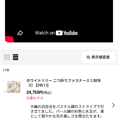
表示順変更
閉じる
17
件
表示数
:
ホワイトリリー 二つ折りファスナーミニ財布
［t］
[
39511
]
24,750
在庫あり
円
(税込)
在庫わずか
並び順
:
大輪の白百合をパステル調のストライプで引
き立てました。パール調の彩色と水玉が、凛
として穏やかな花の美しさを際立たせます。