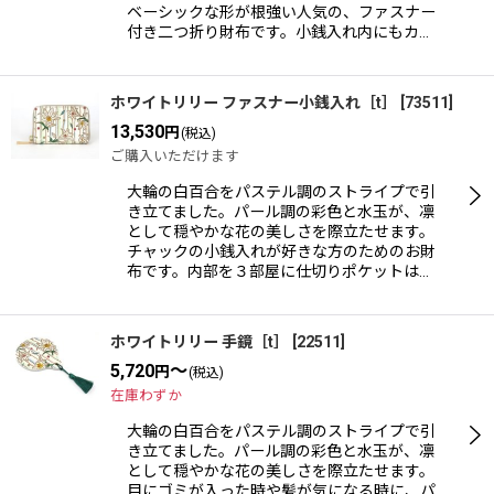
絞り込む
ベーシックな形が根強い人気の、ファスナー
付き二つ折り財布です。小銭入れ内にもカ…
ホワイトリリー ファスナー小銭入れ［t］
[
73511
]
13,530
円
(税込)
ご購入いただけます
大輪の白百合をパステル調のストライプで引
き立てました。パール調の彩色と水玉が、凛
として穏やかな花の美しさを際立たせます。
チャックの小銭入れが好きな方のためのお財
布です。内部を３部屋に仕切りポケットは…
ホワイトリリー 手鏡［t］
[
22511
]
5,720
～
円
(税込)
在庫わずか
大輪の白百合をパステル調のストライプで引
き立てました。パール調の彩色と水玉が、凛
として穏やかな花の美しさを際立たせます。
目にゴミが入った時や髪が気になる時に、パ