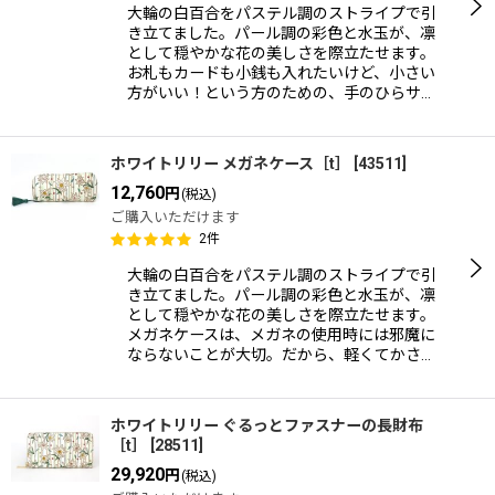
大輪の白百合をパステル調のストライプで引
き立てました。パール調の彩色と水玉が、凛
として穏やかな花の美しさを際立たせます。
お札もカードも小銭も入れたいけど、小さい
方がいい！という方のための、手のひらサ…
ホワイトリリー メガネケース［t］
[
43511
]
12,760
円
(税込)
ご購入いただけます
2
件
大輪の白百合をパステル調のストライプで引
き立てました。パール調の彩色と水玉が、凛
として穏やかな花の美しさを際立たせます。
メガネケースは、メガネの使用時には邪魔に
ならないことが大切。だから、軽くてかさ…
ホワイトリリー ぐるっとファスナーの長財布
［t］
[
28511
]
29,920
円
(税込)