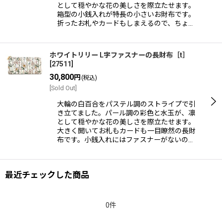
として穏やかな花の美しさを際立たせます。
箱型の小銭入れが特長の小さいお財布です。
折ったお札やカードもしまえるので、ちょ…
ホワイトリリー L字ファスナーの長財布［t］
[
27511
]
30,800
円
(税込)
[Sold Out]
大輪の白百合をパステル調のストライプで引
き立てました。パール調の彩色と水玉が、凛
として穏やかな花の美しさを際立たせます。
大きく開いてお札もカードも一目瞭然の長財
布です。小銭入れにはファスナーがないの…
最近チェックした商品
0件