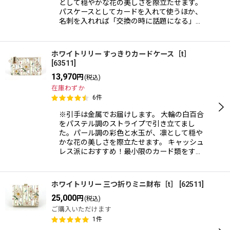
として穏やかな花の美しさを際立たせます。
パスケースとしてカードを入れて使うほか、
名刺を入れれば「交換の時に話題になる」…
ホワイトリリー すっきりカードケース［t］
[
63511
]
13,970
円
(税込)
在庫わずか
6
件
※引手は金属でお届けします。 大輪の白百合
をパステル調のストライプで引き立てまし
た。パール調の彩色と水玉が、凛として穏や
かな花の美しさを際立たせます。 キャッシュ
レス派におすすめ！最小限のカード類をす…
ホワイトリリー 三つ折りミニ財布［t］
[
62511
]
25,000
円
(税込)
ご購入いただけます
1
件