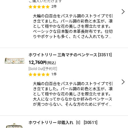
ご購入いただけます
2
件
大輪の白百合をパステル調のストライプで引
き立てました。パール調の彩色と水玉が、凛
として穏やかな花の美しさを際立たせます。
ベーシックな日本製の本革長財布です。仕切
りやポケットも多く、たくさん入れてもフ…
ホワイトリリー 三角マチのペンケース
[
33511
]
12,760
円
(税込)
[Sold Out][予約可]
1
件
大輪の白百合をパステル調のストライプで引
き立てました。パール調の彩色と水玉が、凛
として穏やかな花の美しさを際立たせます。
大人になってからなかなか好みのペンケース
が見つからない、そんな方のためにデザイ…
ホワイトリリー 印鑑入れ［t］
[
30511
]