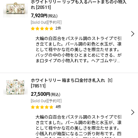
ホワイトリリー リップも入るハートまちの小物入
れ
[
20511
]
7,920
円
(税込)
[Sold Out][予約可]
2
件
大輪の白百合をパステル調のストライプで引
き立てました。パール調の彩色と水玉が、凛
として穏やかな花の美しさを際立たせます。
バッグの中の小物をひとまとめにできる、が
ま口タイプの小物入れです。ヘアゴムやリ…
ホワイトリリー 箱まち口金付き札入れ［t］
[
78511
]
27,500
円
(税込)
[Sold Out][予約可]
4
件
大輪の白百合をパステル調のストライプで引
き立てました。パール調の彩色と水玉が、凛
として穏やかな花の美しさを際立たせます。
小銭入れが箱型になる二つ折り財布です。四