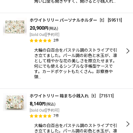
角い口金も開きやすく、開けると小銭入れ…
ホワイトリリー パーソナルホルダー［t］
[
59511
]
20,900
円
(税込)
[Sold Out][予約可]
2
件
大輪の白百合をパステル調のストライプで引
き立てました。パール調の彩色と水玉が、凛
として穏やかな花の美しさを際立たせます。
何にでも使えるシンプルな手帳型ケースで
す。カードポケットもたくさん。診察券や
領…
ホワイトリリー 箱まち小銭入れ［t］
[
71511
]
8,140
円
(税込)
[Sold Out][予約可]
7
件
大輪の白百合をパステル調のストライプで引
き立てました。パール調の彩色と水玉が、凛