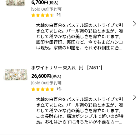
6,700
円
(税込)
[Sold Out][予約可]
2
件
大輪の白百合をパステル調のストライプで引
き立てました。パール調の彩色と水玉が、凛
として穏やかな花の美しさを際立たせます。
認印や銀行印、実印など、今でもまだハンコ
は現役。家族の印鑑を、それぞれ個性に合…
ホワイトリリー 束入れ［t］
[
74511
]
26,600
円
(税込)
[Sold Out][予約可]
1
件
大輪の白百合をパステル調のストライプで引
き立てました。パール調の彩色と水玉が、凛
として穏やかな花の美しさを際立たせます。
この長財布は、構造がシンプルで軽いのが特
長。お札は折らずに持ちたいが不要なカー…