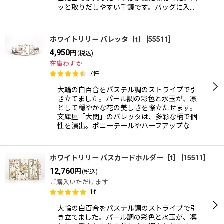
ッと取りだしやすい手鏡です。バッグに入…
ホワイトリリー バレッタ［t］
[
55511
]
4,950
円
(税込)
在庫わずか
7
件
大輪の白百合をパステル調のストライプで引
き立てました。パール調の彩色と水玉が、凛
として穏やかな花の美しさを際立たせます。
文庫屋「大関」のバレッタは、多彩な柄で個
性を演出。ポニーテールやハーフアップな…
ホワイトリリー パスカードホルダー［t］
[
15511
]
12,760
円
(税込)
ご購入いただけます
1
件
大輪の白百合をパステル調のストライプで引
き立てました。パール調の彩色と水玉が、凛