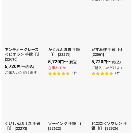
アンティークレース
かくれんぼ猫 手鏡
かすみ桜 手鏡［t］
＜ビオラ＞ 手鏡［t］
［t］
[
22275
]
[
22561
]
[
22616
]
5,720
～
5,720
～
円
円
(税込)
(税込)
5,720
～
円
(税込)
在庫わずか
ご購入いただけます
ご購入いただけます
1
件
6
件
くいしんぼリス 手鏡
ソーイング 手鏡［t］
ピエロ＜ソワレ＞ 手
［t］
[
22273
]
[
22622
]
鏡［t］
[
22926
]