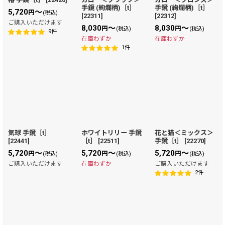
手鏡 (絢爛柄)［t］
手鏡 (絢爛柄)［t］
5,720
～
円
(税込)
[
22311
]
[
22312
]
ご購入いただけます
8,030
～
8,030
～
円
円
(税込)
(税込)
9
件
在庫わずか
在庫わずか
1
件
気球 手鏡［t］
ホワイトリリー 手鏡
花と猫＜ミックス＞
[
22441
]
［t］
[
22511
]
手鏡［t］
[
22270
]
5,720
～
5,720
～
5,720
～
円
円
円
(税込)
(税込)
(税込)
ご購入いただけます
在庫わずか
ご購入いただけます
2
件