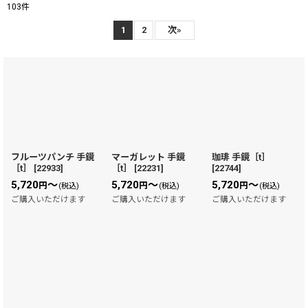
103
件
表示数
:
1
2
次
»
在庫あり
並び順
:
絞り込む
フルーツパンチ 手鏡
マーガレット 手鏡
珈琲 手鏡［t］
［t］
[
22933
]
［t］
[
22231
]
[
22744
]
5,720
～
5,720
～
5,720
～
円
円
円
(税込)
(税込)
(税込)
ご購入いただけます
ご購入いただけます
ご購入いただけます