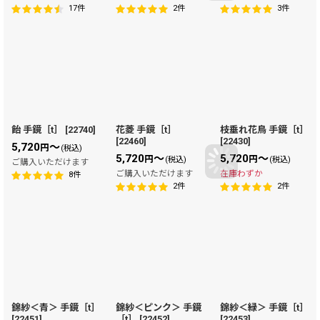
17
件
2
件
3
件
飴 手鏡［t］
[
22740
]
花菱 手鏡［t］
枝垂れ花鳥 手鏡［t］
[
22460
]
[
22430
]
5,720
～
円
(税込)
5,720
～
5,720
～
円
円
(税込)
(税込)
ご購入いただけます
ご購入いただけます
在庫わずか
8
件
2
件
2
件
錦紗＜青＞ 手鏡［t］
錦紗＜ピンク＞ 手鏡
錦紗＜緑＞ 手鏡［t］
[
22451
]
［t］
[
22452
]
[
22453
]