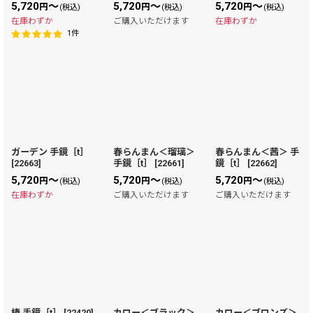
5,720
～
5,720
～
5,720
～
円
円
円
(税込)
(税込)
(税込)
在庫わずか
ご購入いただけます
在庫わずか
1
件
ガーデン 手鏡［t］
春らんまん＜瑠璃＞
春らんまん＜茜＞ 手
[
22663
]
手鏡［t］
[
22661
]
鏡［t］
[
22662
]
5,720
～
5,720
～
5,720
～
円
円
円
(税込)
(税込)
(税込)
在庫わずか
ご購入いただけます
ご購入いただけます
椿 手鏡［t］
[
22420
]
カロー＜ブラック＞
カロー＜ブロンズ＞