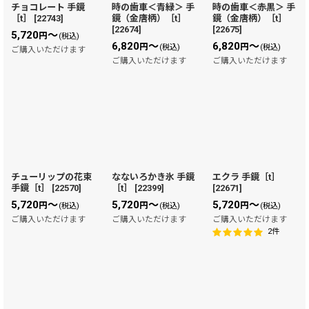
チョコレート 手鏡
時の歯車＜青緑＞ 手
時の歯車＜赤黒＞ 手
［t］
[
22743
]
鏡（金唐柄）［t］
鏡（金唐柄）［t］
[
22674
]
[
22675
]
5,720
～
円
(税込)
6,820
～
6,820
～
円
円
(税込)
(税込)
ご購入いただけます
ご購入いただけます
ご購入いただけます
チューリップの花束
なないろかき氷 手鏡
エクラ 手鏡［t］
手鏡［t］
[
22570
]
［t］
[
22399
]
[
22671
]
5,720
～
5,720
～
5,720
～
円
円
円
(税込)
(税込)
(税込)
ご購入いただけます
ご購入いただけます
ご購入いただけます
2
件