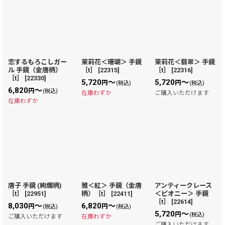
恋するもろこしガー
茉莉花＜珊瑚＞ 手鏡
茉莉花＜翡翠＞ 手鏡
ル 手鏡（金唐柄）
［t］
[
22315
]
［t］
[
22316
]
［t］
[
22330
]
5,720
～
5,720
～
円
円
(税込)
(税込)
6,820
～
円
(税込)
在庫わずか
ご購入いただけます
在庫わずか
唐子 手鏡 (絢爛柄)
雅＜紅＞ 手鏡（金唐
アンティークレース
［t］
[
22951
]
柄）［t］
[
22411
]
＜ピオニー＞ 手鏡
［t］
[
22614
]
8,030
～
6,820
～
円
円
(税込)
(税込)
5,720
～
円
(税込)
ご購入いただけます
在庫わずか
ご購入いただけます