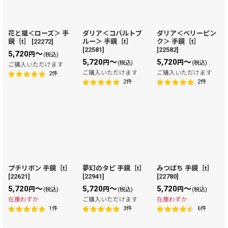
花と猫＜ローズ＞ 手
ダリア＜コバルトブ
ダリア＜ベリーピン
鏡［t］
[
22272
]
ルー＞ 手鏡［t］
ク＞ 手鏡［t］
[
22581
]
[
22582
]
5,720
～
円
(税込)
5,720
～
5,720
～
円
円
(税込)
(税込)
ご購入いただけます
ご購入いただけます
ご購入いただけます
2
件
2
件
2
件
プチリボン 手鏡［t］
夢幻のタピ 手鏡［t］
みつばち 手鏡［t］
[
22621
]
[
22941
]
[
22780
]
5,720
～
5,720
～
5,720
～
円
円
円
(税込)
(税込)
(税込)
在庫わずか
ご購入いただけます
在庫わずか
1
件
3
件
6
件