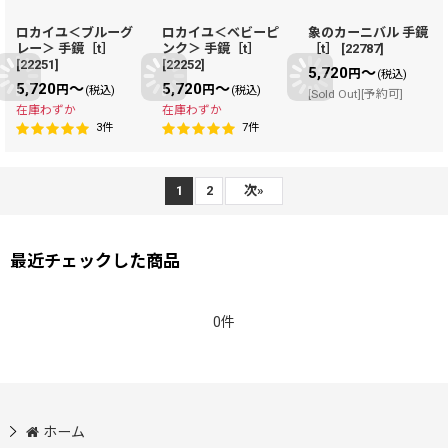
ロカイユ＜ブルーグ
ロカイユ＜ベビーピ
象のカーニバル 手鏡
レー＞ 手鏡［t］
ンク＞ 手鏡［t］
［t］
[
22787
]
[
22251
]
[
22252
]
5,720
～
円
(税込)
5,720
～
5,720
～
円
円
(税込)
(税込)
[Sold Out][予約可]
在庫わずか
在庫わずか
3
件
7
件
1
2
次
»
最近チェックした商品
0件
ホーム