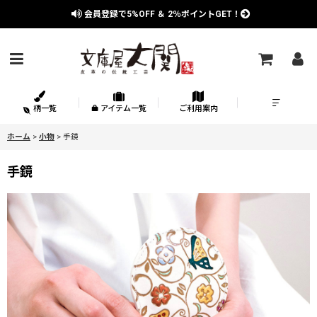
会員登録で
5%OFF
＆
2％
ポイントGET！
柄一覧
アイテム一覧
ご利用案内
ホーム
>
小物
>
手鏡
手鏡