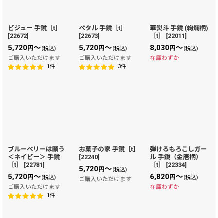
ビジュー 手鏡［t］
ペタル 手鏡［t］
華熨斗 手鏡 (絢爛柄)
[
22672
]
[
22673
]
［t］
[
22011
]
5,720
～
5,720
～
8,030
～
円
円
円
(税込)
(税込)
(税込)
ご購入いただけます
ご購入いただけます
在庫わずか
1
件
3
件
ブルーベリーは願う
お菓子の家 手鏡［t］
弾けるもろこしガー
＜ネイビー＞ 手鏡
[
22240
]
ル 手鏡（金唐柄）
［t］
[
22781
]
［t］
[
22334
]
5,720
～
円
(税込)
5,720
～
6,820
～
円
円
(税込)
(税込)
ご購入いただけます
ご購入いただけます
在庫わずか
1
件