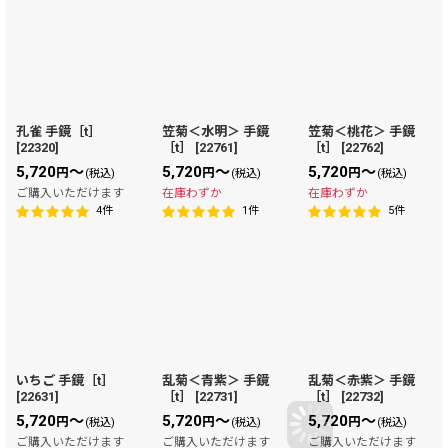
孔雀 手鏡［t］
笠菊＜水明＞ 手鏡
笠菊＜桃花＞ 手鏡
[
22320
]
［t］
[
22761
]
［t］
[
22762
]
5,720
～
5,720
～
5,720
～
円
円
円
(税込)
(税込)
(税込)
ご購入いただけます
在庫わずか
在庫わずか
4
件
1
件
5
件
いちご 手鏡［t］
乱菊＜青紫＞ 手鏡
乱菊＜赤紫＞ 手鏡
[
22631
]
［t］
[
22731
]
［t］
[
22732
]
5,720
～
5,720
～
5,720
～
円
円
円
(税込)
(税込)
(税込)
ご購入いただけます
ご購入いただけます
ご購入いただけます