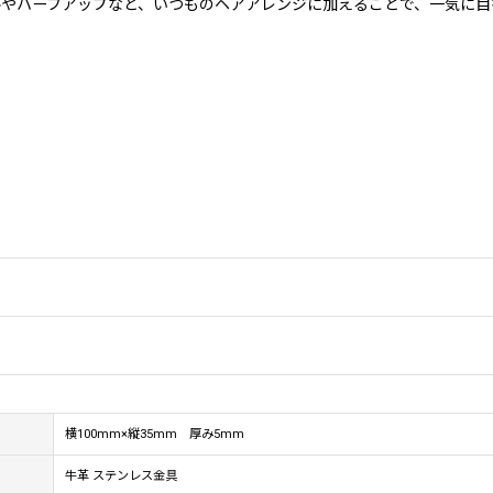
やハーフアップなど、いつものヘアアレンジに加えることで、一気に目
横100mm×縦35mm 厚み5mm
牛革 ステンレス金具