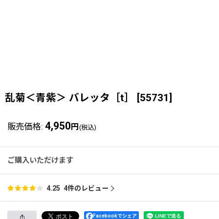
乱菊＜青紫＞ バレッタ［t］
[
55731
]
4,950
販売価格
:
円
(税込)
ご購入いただけます
4
件のレビュー
4.25
Facebookでシェア