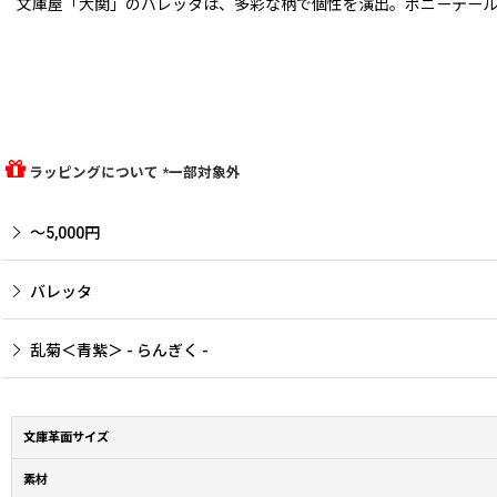
文庫屋「大関」のバレッタは、多彩な柄で個性を演出。ポニーテール
ラッピングについて *一部対象外
〜5,000円
バレッタ
乱菊＜青紫＞ - らんぎく -
文庫革面サイズ
素材