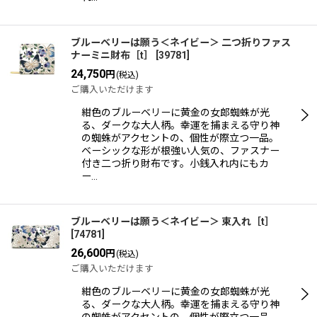
ブルーベリーは願う＜ネイビー＞ 二つ折りファス
ナーミニ財布［t］
[
39781
]
24,750
円
(税込)
ご購入いただけます
紺色のブルーベリーに黄金の女郎蜘蛛が光
る、ダークな大人柄。幸運を捕まえる守り神
の蜘蛛がアクセントの、個性が際立つ一品。
ベーシックな形が根強い人気の、ファスナー
付き二つ折り財布です。小銭入れ内にもカ
ー…
ブルーベリーは願う＜ネイビー＞ 束入れ［t］
[
74781
]
26,600
円
(税込)
ご購入いただけます
紺色のブルーベリーに黄金の女郎蜘蛛が光
る、ダークな大人柄。幸運を捕まえる守り神