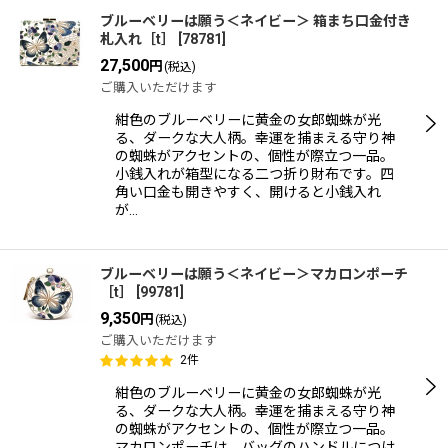
ブルーベリーは願う＜ネイビー＞ 箱まち口金付き
札入れ［t］
[
78781
]
27,500
円
(税込)
ご購入いただけます
紺色のブルーベリーに黄金の女郎蜘蛛が光
る、ダークな大人柄。幸運を捕まえる守り神
の蜘蛛がアクセントの、個性が際立つ一品。
小銭入れが箱型になる二つ折り財布です。四
角い口金も開きやすく、開けると小銭入れ
が…
ブルーベリーは願う＜ネイビー＞マカロンポーチ
［t］
[
99781
]
9,350
円
(税込)
ご購入いただけます
2
件
紺色のブルーベリーに黄金の女郎蜘蛛が光
る、ダークな大人柄。幸運を捕まえる守り神
の蜘蛛がアクセントの、個性が際立つ一品。
マカロンポーチは、バッグのハンドルにつけ