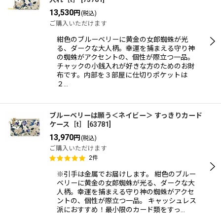
13,530
円
(税込)
ご購入いただけます
紺色のブルーベリーに黄金の女郎蜘蛛が光
る、ダークな大人柄。幸運を捕まえる守り神
の蜘蛛がアクセントの、個性が際立つ一品。
チャックの小銭入れが好きな方のためのお財
布です。内部を３部屋に仕切りポケットは
２…
ブルーベリーは願う＜ネイビー＞ すっきりカード
ケース［t］
[
63781
]
13,970
円
(税込)
ご購入いただけます
2
件
※引手は金属でお届けします。 紺色のブルー
ベリーに黄金の女郎蜘蛛が光る、ダークな大
人柄。幸運を捕まえる守り神の蜘蛛がアクセ
ントの、個性が際立つ一品。 キャッシュレス
派におすすめ！最小限のカード類をすっ…