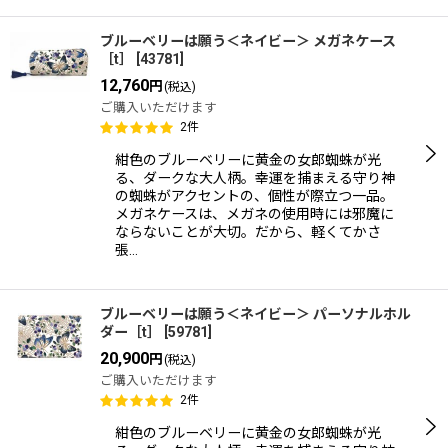
ブルーベリーは願う＜ネイビー＞ メガネケース
［t］
[
43781
]
12,760
円
(税込)
ご購入いただけます
2
件
紺色のブルーベリーに黄金の女郎蜘蛛が光
る、ダークな大人柄。幸運を捕まえる守り神
の蜘蛛がアクセントの、個性が際立つ一品。
メガネケースは、メガネの使用時には邪魔に
ならないことが大切。だから、軽くてかさ
張…
ブルーベリーは願う＜ネイビー＞ パーソナルホル
ダー［t］
[
59781
]
20,900
円
(税込)
ご購入いただけます
2
件
紺色のブルーベリーに黄金の女郎蜘蛛が光