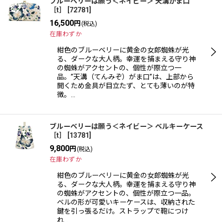
ブルーベリーは願う＜ネイビー＞ 天溝がま口
［t］
[
72781
]
16,500
在庫あり
円
(税込)
在庫わずか
並び順
:
紺色のブルーベリーに黄金の女郎蜘蛛が光
る、ダークな大人柄。幸運を捕まえる守り神
の蜘蛛がアクセントの、個性が際立つ一
絞り込む
品。”天溝（てんみぞ）がま口”は、上部から
開くため金具が目立たず、とても薄いのが特
徴。…
ブルーベリーは願う＜ネイビー＞ ベルキーケース
［t］
[
13781
]
9,800
円
(税込)
在庫わずか
紺色のブルーベリーに黄金の女郎蜘蛛が光
る、ダークな大人柄。幸運を捕まえる守り神
の蜘蛛がアクセントの、個性が際立つ一品。
ベルの形が可愛いキーケースは、収納された
鍵を引っ張るだけ。ストラップで鞄につけ
れ…