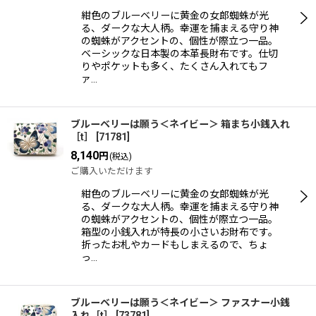
紺色のブルーベリーに黄金の女郎蜘蛛が光
る、ダークな大人柄。幸運を捕まえる守り神
の蜘蛛がアクセントの、個性が際立つ一品。
ベーシックな日本製の本革長財布です。仕切
りやポケットも多く、たくさん入れてもフ
ァ…
ブルーベリーは願う＜ネイビー＞ 箱まち小銭入れ
［t］
[
71781
]
8,140
円
(税込)
ご購入いただけます
紺色のブルーベリーに黄金の女郎蜘蛛が光
る、ダークな大人柄。幸運を捕まえる守り神
の蜘蛛がアクセントの、個性が際立つ一品。
箱型の小銭入れが特長の小さいお財布です。
折ったお札やカードもしまえるので、ちょ
っ…
ブルーベリーは願う＜ネイビー＞ ファスナー小銭
入れ［t］
[
73781
]