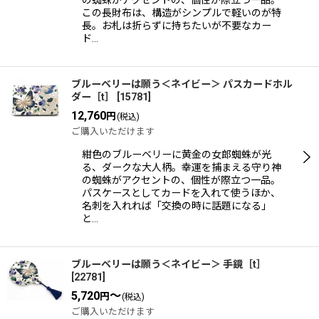
の蜘蛛がアクセントの、個性が際立つ一品。
この長財布は、構造がシンプルで軽いのが特
長。お札は折らずに持ちたいが不要なカー
ド…
ブルーベリーは願う＜ネイビー＞ パスカードホル
ダー［t］
[
15781
]
12,760
円
(税込)
ご購入いただけます
紺色のブルーベリーに黄金の女郎蜘蛛が光
る、ダークな大人柄。幸運を捕まえる守り神
の蜘蛛がアクセントの、個性が際立つ一品。
パスケースとしてカードを入れて使うほか、
名刺を入れれば「交換の時に話題になる」
と…
ブルーベリーは願う＜ネイビー＞ 手鏡［t］
[
22781
]
5,720
～
円
(税込)
ご購入いただけます