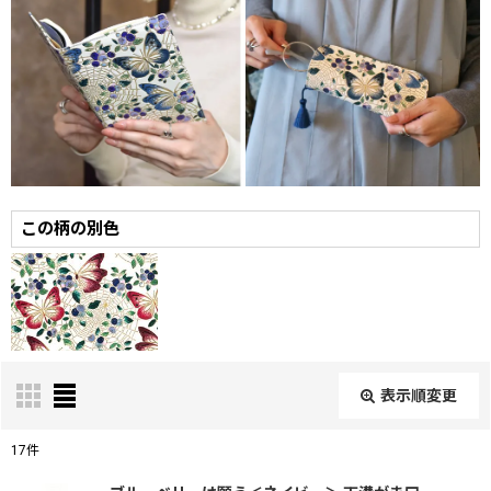
この柄の別色
表示順変更
閉じる
17
件
表示数
: