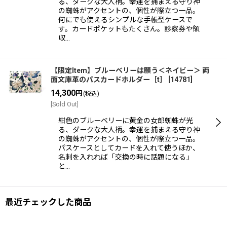
る、ダークな大人柄。幸運を捕まえる守り神
の蜘蛛がアクセントの、個性が際立つ一品。
何にでも使えるシンプルな手帳型ケースで
す。カードポケットもたくさん。診察券や領
収…
【限定Item】ブルーベリーは願う＜ネイビー＞ 両
面文庫革のパスカードホルダー［t］
[
14781
]
14,300
円
(税込)
[Sold Out]
紺色のブルーベリーに黄金の女郎蜘蛛が光
る、ダークな大人柄。幸運を捕まえる守り神
の蜘蛛がアクセントの、個性が際立つ一品。
パスケースとしてカードを入れて使うほか、
名刺を入れれば「交換の時に話題になる」
と…
最近チェックした商品