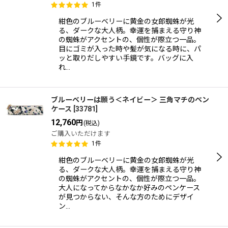
1
件
紺色のブルーベリーに黄金の女郎蜘蛛が光
る、ダークな大人柄。幸運を捕まえる守り神
の蜘蛛がアクセントの、個性が際立つ一品。
目にゴミが入った時や髪が気になる時に、パ
ッと取りだしやすい手鏡です。バッグに入
れ…
ブルーベリーは願う＜ネイビー＞ 三角マチのペン
ケース
[
33781
]
12,760
円
(税込)
ご購入いただけます
1
件
紺色のブルーベリーに黄金の女郎蜘蛛が光
る、ダークな大人柄。幸運を捕まえる守り神
の蜘蛛がアクセントの、個性が際立つ一品。
大人になってからなかなか好みのペンケース
が見つからない、そんな方のためにデザイ
ン…