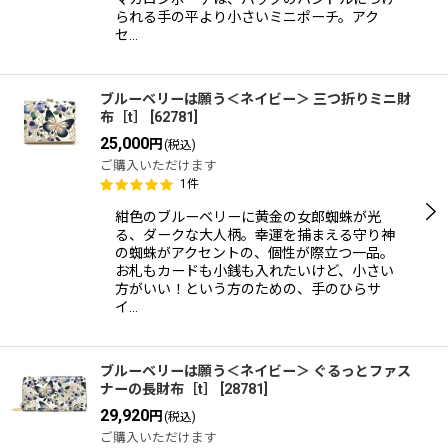
られる手の平より小さいミニポーチ。アク
セ…
ブルーベリーは願う＜ネイビー＞ 三つ折りミニ財
布［t］
[
62781
]
25,000
円
(税込)
ご購入いただけます
1
件
紺色のブルーベリーに黄金の女郎蜘蛛が光
る、ダークな大人柄。幸運を捕まえる守り神
の蜘蛛がアクセントの、個性が際立つ一品。
お札もカードも小銭も入れたいけど、小さい
方がいい！という方のための、手のひらサ
イ…
ブルーベリーは願う＜ネイビー＞ ぐるっとファス
ナーの長財布［t］
[
28781
]
29,920
円
(税込)
ご購入いただけます