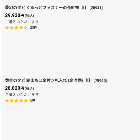
夢幻のタピ ぐるっとファスナーの長財布［t］
[
28941
]
29,920
円
(税込)
ご購入いただけます
23
件
黄金のタピ 箱まち口金付き札入れ (金唐柄)［t］
[
78940
]
28,820
円
(税込)
ご購入いただけます
5
件