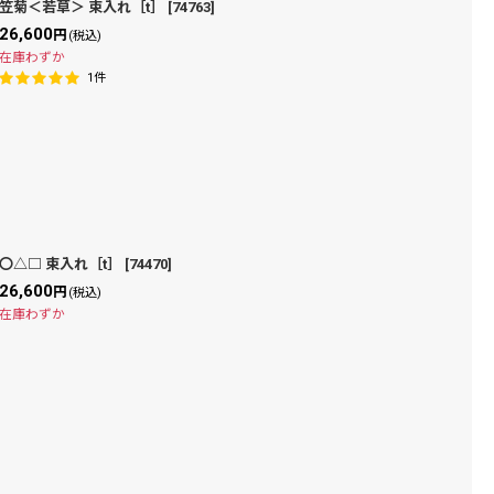
笠菊＜若草＞ 束入れ［t］
[
74763
]
26,600
円
(税込)
在庫わずか
1
件
〇△□ 束入れ［t］
[
74470
]
26,600
円
(税込)
在庫わずか