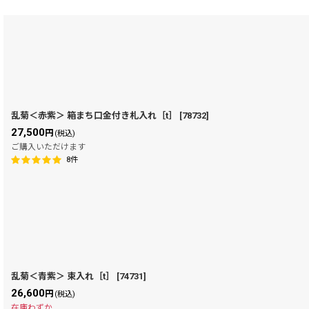
在庫あり
並び順
:
乱菊＜赤紫＞ 箱まち口金付き札入れ［t］
[
78732
]
27,500
円
(税込)
ご購入いただけます
8
件
乱菊＜青紫＞ 束入れ［t］
[
74731
]
26,600
円
(税込)
在庫わずか