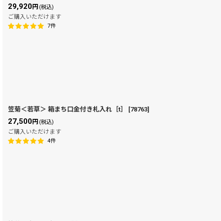
29,920
円
(税込)
ご購入いただけます
7
件
笠菊＜若草＞ 箱まち口金付き札入れ［t］
[
78763
]
27,500
円
(税込)
ご購入いただけます
4
件