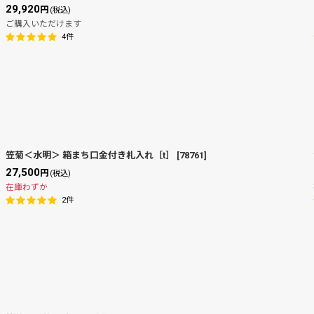
29,920
円
(税込)
ご購入いただけます
4
件
笠菊＜水明＞ 箱まち口金付き札入れ［t］
[
78761
]
27,500
円
(税込)
在庫わずか
2
件