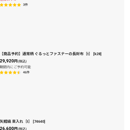
3
件
【商品予約】通常柄 ぐるっとファスナーの長財布［t］
[
k28
]
29,920
円
(税込)
期間内にご予約可能
46
件
矢鱈縞 束入れ［t］
[
74640
]
26,600
円
(税込)