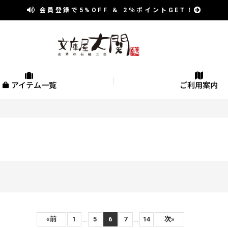
会員登録で
5%OFF
＆
2％
ポイントGET！
アイテム一覧
ご利用案内
...
...
«
前
1
5
6
7
14
次
»