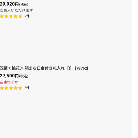
29,920
円
(税込)
ご購入いただけます
2
件
笠菊＜桃花＞ 箱まち口金付き札入れ［t］
[
78762
]
27,500
円
(税込)
在庫わずか
5
件