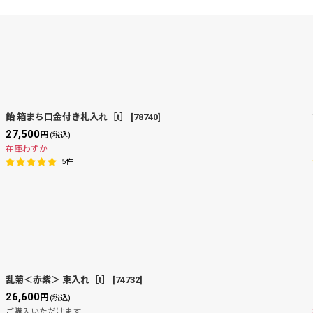
絞り込む
飴 箱まち口金付き札入れ［t］
[
78740
]
27,500
円
(税込)
在庫わずか
5
件
乱菊＜赤紫＞ 束入れ［t］
[
74732
]
26,600
円
(税込)
ご購入いただけます