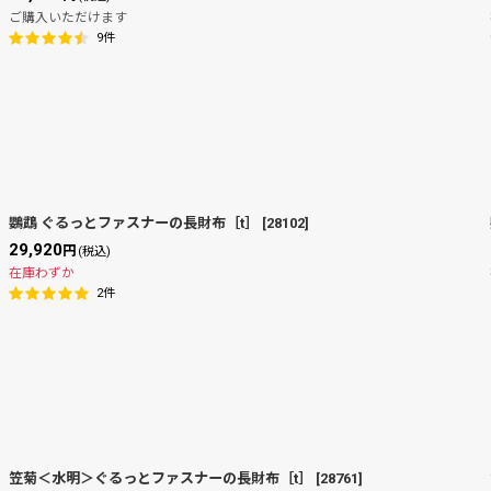
ご購入いただけます
9
件
鸚鵡 ぐるっとファスナーの長財布［t］
[
28102
]
29,920
円
(税込)
在庫わずか
2
件
笠菊＜水明＞ぐるっとファスナーの長財布［t］
[
28761
]