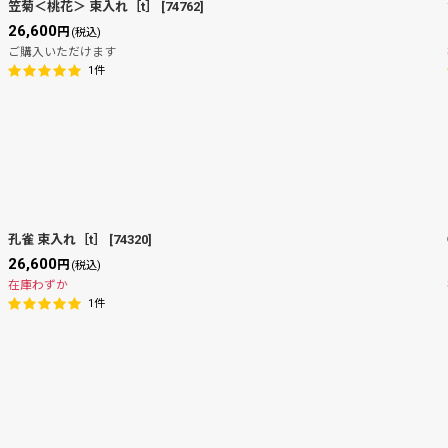
笠菊＜桃花＞ 束入れ［t］
[
74762
]
26,600
円
(税込)
ご購入いただけます
1
件
孔雀 束入れ［t］
[
74320
]
26,600
円
(税込)
在庫わずか
1
件