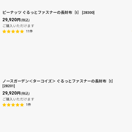
ピーナッツ ぐるっとファスナーの長財布［t］
[
28300
]
29,920
円
(税込)
ご購入いただけます
11
件
ノースガーデン＜ターコイズ＞ ぐるっとファスナーの長財布［t］
[
28201
]
29,920
円
(税込)
ご購入いただけます
1
件