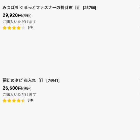
みつばち ぐるっとファスナーの長財布［t］
[
28780
]
29,920
円
(税込)
ご購入いただけます
9
件
夢幻のタピ 束入れ［t］
[
74941
]
26,600
円
(税込)
ご購入いただけます
8
件