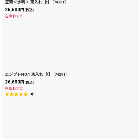
笠菊＜水明＞ 束入れ［t］
[
74761
]
26,600
円
(税込)
在庫わずか
エジプトNO.1 束入れ［t］
[
74291
]
26,600
円
(税込)
在庫わずか
3
件