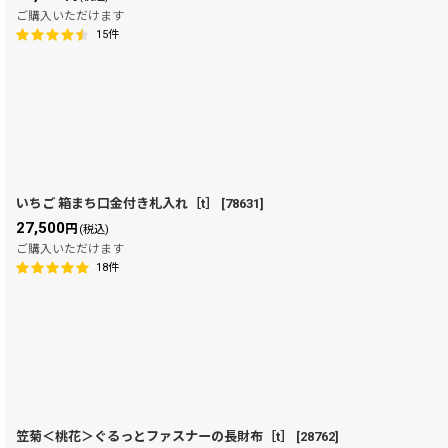
ご購入いただけます
15
件
いちご 箱まち口金付き札入れ［t］
[
78631
]
27,500
円
(税込)
ご購入いただけます
18
件
笠菊＜桃花＞ぐるっとファスナーの長財布［t］
[
28762
]