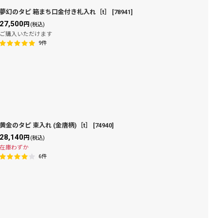
夢幻のタピ 箱まち口金付き札入れ［t］
[
78941
]
27,500
円
(税込)
ご購入いただけます
9
件
黄金のタピ 束入れ (金唐柄)［t］
[
74940
]
28,140
円
(税込)
在庫わずか
6
件