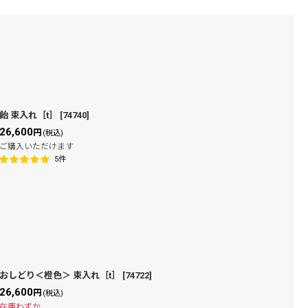
飴 束入れ［t］
[
74740
]
26,600
円
(税込)
ご購入いただけます
5
件
おしどり＜橙色＞ 束入れ［t］
[
74722
]
26,600
円
(税込)
在庫わずか