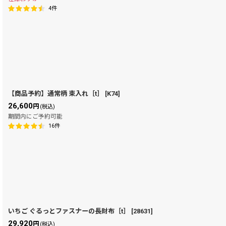
4
件
【商品予約】通常柄 束入れ［t］
[
K74
]
26,600
円
(税込)
期間内にご予約可能
16
件
いちご ぐるっとファスナーの長財布［t］
[
28631
]
29,920
円
(税込)