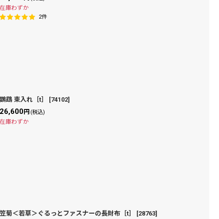
在庫わずか
2
件
鸚鵡 束入れ［t］
[
74102
]
26,600
円
(税込)
在庫わずか
笠菊＜若草＞ぐるっとファスナーの長財布［t］
[
28763
]