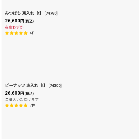
みつばち 束入れ［t］
[
74780
]
26,600
円
(税込)
在庫わずか
4
件
ピーナッツ 束入れ［t］
[
74300
]
26,600
円
(税込)
ご購入いただけます
7
件