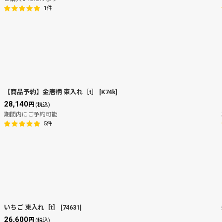
1
件
【商品予約】金唐柄 束入れ［t］
[
K74k
]
28,140
円
(税込)
期間内にご予約可能
5
件
いちご 束入れ［t］
[
74631
]
26,600
円
(税込)