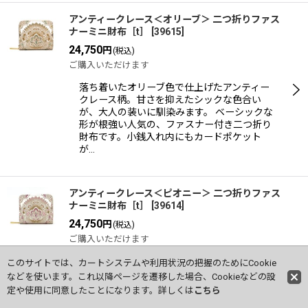
アンティークレース＜オリーブ＞ 二つ折りファス
ナーミニ財布［t］
[
39615
]
24,750
円
(税込)
ご購入いただけます
落ち着いたオリーブ色で仕上げたアンティー
クレース柄。甘さを抑えたシックな色合い
が、大人の装いに馴染みます。 ベーシックな
形が根強い人気の、ファスナー付き二つ折り
財布です。小銭入れ内にもカードポケット
が…
アンティークレース＜ピオニー＞ 二つ折りファス
ナーミニ財布［t］
[
39614
]
24,750
円
(税込)
ご購入いただけます
1
件
このサイトでは、カートシステムや利用状況の把握のためにCookie
やわらかなピンクで表現したアンティークレ
などを使います。これ以降ページを遷移した場合、Cookieなどの設
ース柄。甘さの中に上品さが漂う、大人の可
定や使用に同意したことになります。詳しくは
こちら
愛らしさが魅力です。 ベーシックな形が根強