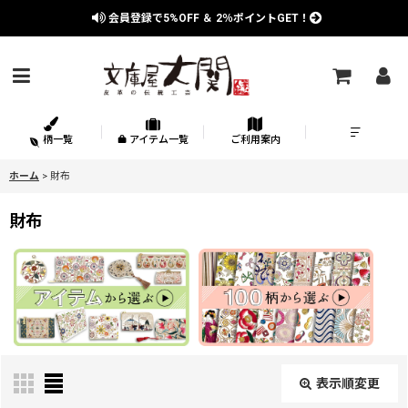
会員登録で
5%OFF
＆
2％
ポイントGET！
柄一覧
アイテム一覧
ご利用案内
ホーム
>
財布
財布
表示順変更
閉じる