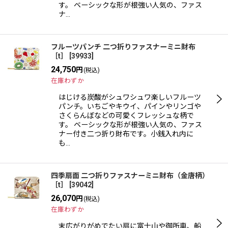
す。 ベーシックな形が根強い人気の、ファス
ナ…
フルーツパンチ 二つ折りファスナーミニ財布
［t］
[
39933
]
24,750
円
(税込)
在庫わずか
はじける炭酸がシュワシュワ楽しいフルーツ
パンチ。いちごやキウイ、パインやリンゴや
さくらんぼなどの可愛くフレッシュな柄で
す。 ベーシックな形が根強い人気の、ファス
ナー付き二つ折り財布です。小銭入れ内に
も…
四季扇面 二つ折りファスナーミニ財布（金唐柄）
［t］
[
39042
]
26,070
円
(税込)
在庫わずか
末広がりがめでたい扇に富士山や御所車、船