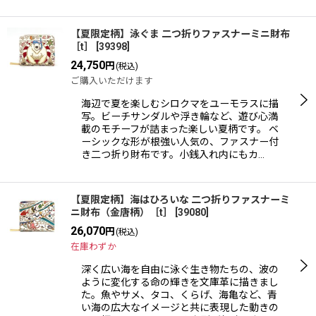
【夏限定柄】泳ぐま 二つ折りファスナーミニ財布
［t］
[
39398
]
24,750
円
(税込)
ご購入いただけます
海辺で夏を楽しむシロクマをユーモラスに描
写。ビーチサンダルや浮き輪など、遊び心満
載のモチーフが詰まった楽しい夏柄です。 ベ
ーシックな形が根強い人気の、ファスナー付
き二つ折り財布です。小銭入れ内にもカ…
【夏限定柄】海はひろいな 二つ折りファスナーミ
ニ財布（金唐柄）［t］
[
39080
]
26,070
円
(税込)
在庫わずか
深く広い海を自由に泳ぐ生き物たちの、波の
ように変化する命の輝きを文庫革に描きまし
た。魚やサメ、タコ、くらげ、海亀など、青
い海の広大なイメージと共に表現した動きの