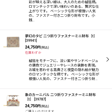
彩が映える深い緑は、大人のための絨毯柄。
ロマンチックで深い味わいのある、贅沢な仕
上がりです。 ベーシックな形が根強い人気
の、ファスナー付き二つ折り財布です。小
銭…
夢幻のタピ 二つ折りファスナーミニ財布［t］
[
39941
]
24,750
円
(税込)
在庫わずか
絨毯をモチーフに、淡い紫やサンドベージュ
の錆色でジュエリーやレースの装飾を表現。
お城を思わせる高貴さと夜空の隠れ絵が魅力
のロマンチックな柄です。 ベーシックな形が
根強い人気の、ファスナー付き二つ折り財…
象のカーニバル 二つ折りファスナーミニ財布
［t］
[
39787
]
24,750
円
(税込)
ご購入いただけます