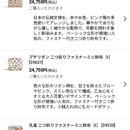
24,750
円
(税込)
ご購入いただけます
日本の伝統文様を、赤や水色、ピンク等の多
色使いでアレンジしました。華やかでありな
がら優しく細やかな配色で、年齢を問わず美
しく馴染みます。 ベーシックな形が根強い人
気の、ファスナー付き二つ折り財布です。…
プチリボン 二つ折りファスナーミニ財布［t］
[
39621
]
24,750
円
(税込)
ご購入いただけます
色々な形のリボン柄を、甘さを抑えたブルー
やピンク、スミレ色などで構成。乙女心をく
すぐる大人可愛いデザインです。 ベーシック
な形が根強い人気の、ファスナー付き二つ折
り財布です。小銭入れ内にもカードポケッ…
孔雀 二つ折りファスナーミニ財布［t］
[
39320
]