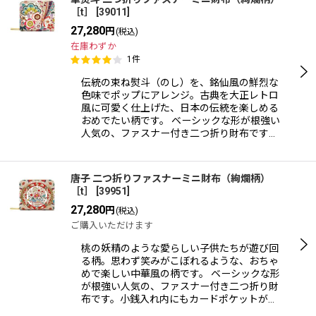
［t］
[
39011
]
27,280
円
(税込)
在庫わずか
1
件
伝統の束ね熨斗（のし）を、銘仙風の鮮烈な
色味でポップにアレンジ。古典を大正レトロ
風に可愛く仕上げた、日本の伝統を楽しめる
おめでたい柄です。 ベーシックな形が根強い
人気の、ファスナー付き二つ折り財布です…
唐子 二つ折りファスナーミニ財布（絢爛柄）
［t］
[
39951
]
27,280
円
(税込)
ご購入いただけます
桃の妖精のような愛らしい子供たちが遊び回
る柄。思わず笑みがこぼれるような、おちゃ
めで楽しい中華風の柄です。 ベーシックな形
が根強い人気の、ファスナー付き二つ折り財
布です。小銭入れ内にもカードポケットが…