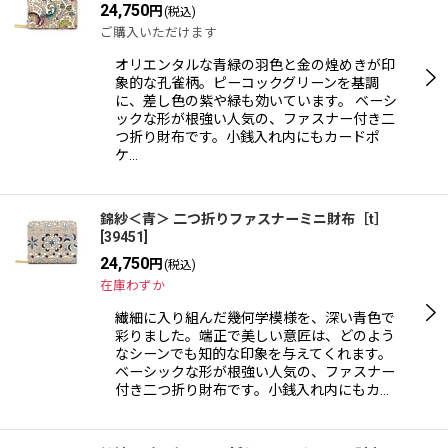
24,750
円
(税込)
ご購入いただけます
オリエンタルな青緑の羽色と金の煌めきが印
象的な孔雀柄。ピーコックグリーンを基調
に、差し色の紫や緑も効いています。 ベーシ
ックな形が根強い人気の、ファスナー付き二
つ折り財布です。小銭入れ内にもカードポ
ケ…
錦紗＜青＞ 二つ折りファスナーミニ財布［t］
[
39451
]
24,750
円
(税込)
在庫わずか
繊細に入り組んだ幾何学模様を、深い青色で
彩りました。端正で美しい意匠は、どのよう
なシーンでも知的な印象を与えてくれます。
ベーシックな形が根強い人気の、ファスナー
付き二つ折り財布です。小銭入れ内にもカ…