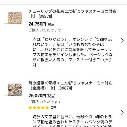
チューリップの花束 二つ折りファスナーミニ財布
［t］
[
39570
]
24,750
円
(税込)
ご購入いただけます
赤は「ありがとう」、オレンジは「笑顔を忘
れないで」、紫は「いつもあなたのそば
に」。ひと色ごとに言葉を託してチューリッ
プの花束をデザインしました。 ベーシックな
形が根強い人気の、ファスナー付き二つ折り
財…
時の歯車＜青緑＞ 二つ折りファスナーミニ財布
（金唐柄）［t］
[
39674
]
26,070
円
(税込)
ご購入いただけます
2
件
時計の文字盤と歯車に、青緑や深い赤のトラ
ンプ柄を組み合わせたスチームパンク調のデ