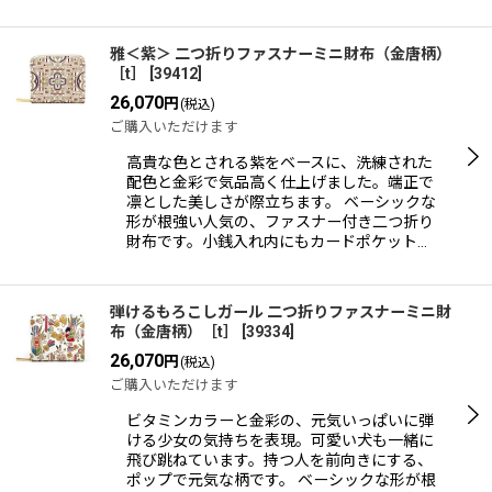
雅＜紫＞ 二つ折りファスナーミニ財布（金唐柄）
［t］
[
39412
]
26,070
円
(税込)
ご購入いただけます
高貴な色とされる紫をベースに、洗練された
配色と金彩で気品高く仕上げました。端正で
凛とした美しさが際立ちます。 ベーシックな
形が根強い人気の、ファスナー付き二つ折り
財布です。小銭入れ内にもカードポケット…
弾けるもろこしガール 二つ折りファスナーミニ財
布（金唐柄）［t］
[
39334
]
26,070
円
(税込)
ご購入いただけます
ビタミンカラーと金彩の、元気いっぱいに弾
ける少女の気持ちを表現。可愛い犬も一緒に
飛び跳ねています。持つ人を前向きにする、
ポップで元気な柄です。 ベーシックな形が根