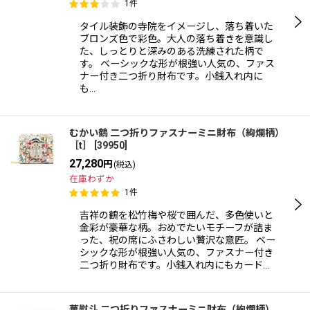
1
件
タイル装飾の寺院をイメージし、落ち着いた
ブロンズ色で彩色。大人の落ち着きを意識し
た、しっとりと深みのある洗練された柄で
す。 ベーシックな形が根強い人気の、ファス
ナー付き二つ折り財布です。小銭入れ内に
も…
むかい鶴 二つ折りファスナーミニ財布（絢爛柄）
［t］
[
39950
]
27,280
円
(税込)
在庫わずか
1
件
吉祥の鶴を松竹梅や桜で囲んだ、多色使いと
金彩が豪華な柄。おめでたいモチーフが詰ま
った、祝の席にふさわしい贅沢な意匠。 ベー
シックな形が根強い人気の、ファスナー付き
二つ折り財布です。小銭入れ内にもカード…
華熨斗 二つ折りファスナーミニ財布（絢爛柄）