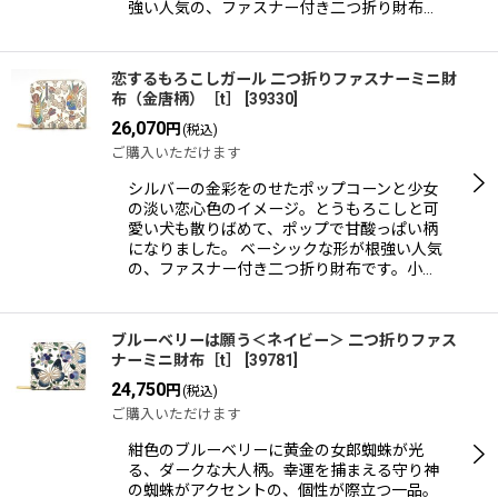
強い人気の、ファスナー付き二つ折り財布…
恋するもろこしガール 二つ折りファスナーミニ財
布（金唐柄）［t］
[
39330
]
26,070
円
(税込)
ご購入いただけます
シルバーの金彩をのせたポップコーンと少女
の淡い恋心色のイメージ。とうもろこしと可
愛い犬も散りばめて、ポップで甘酸っぱい柄
になりました。 ベーシックな形が根強い人気
の、ファスナー付き二つ折り財布です。小…
ブルーベリーは願う＜ネイビー＞ 二つ折りファス
ナーミニ財布［t］
[
39781
]
24,750
円
(税込)
ご購入いただけます
紺色のブルーベリーに黄金の女郎蜘蛛が光
る、ダークな大人柄。幸運を捕まえる守り神
の蜘蛛がアクセントの、個性が際立つ一品。