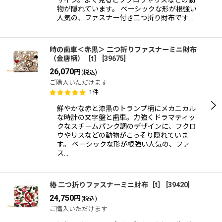
ザイン。よく見るとフクロウやリスなどの動
物が隠れています。 ベーシックな形が根強い
人気の、ファスナー付き二つ折り財布です…
時の歯車＜赤黒＞ 二つ折りファスナーミニ財布
（金唐柄）［t］
[
39675
]
26,070
円
(税込)
ご購入いただけます
1
件
鮮やかな赤と漆黒のトランプ柄にメカニカル
な時計の文字盤と歯車。力強くドラマティッ
クなスチームパンク調のデザインに、フクロ
ウやリスなどの動物がこっそり隠れていま
す。 ベーシックな形が根強い人気の、ファ
ス…
椿 二つ折りファスナーミニ財布［t］
[
39420
]
24,750
円
(税込)
ご購入いただけます