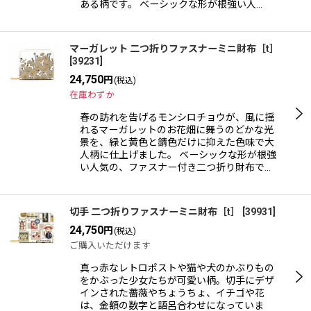
ある柄です。 ベーシックな形が根強い人…
マーガレット 二つ折りファスナーミニ財布［t］
[
39231
]
24,750
円
(税込)
在庫わずか
春の訪れを告げるモンシロチョウが、風に揺
れるマーガレットのお花畑に舞うのどかな光
景を、緑と黄色と錆色だけに抑えた色味で大
人柄に仕上げました。 ベーシックな形が根強
い人気の、ファスナー付き二つ折り財布で…
切手 二つ折りファスナーミニ財布［t］
[
39931
]
24,750
円
(税込)
ご購入いただけます
真っ赤なレトロポストや猫や犬のかぶりもの
をかぶった少女たちが可愛い柄。切手にデザ
インされた薔薇やちょうちょ、イチゴや花
は、金額の数字と語呂合わせになっていま