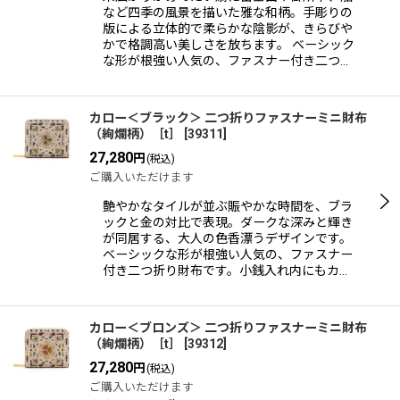
など四季の風景を描いた雅な和柄。手彫りの
版による立体的で柔らかな陰影が、きらびや
かで格調高い美しさを放ちます。 ベーシック
な形が根強い人気の、ファスナー付き二つ…
カロー＜ブラック＞ 二つ折りファスナーミニ財布
（絢爛柄）［t］
[
39311
]
27,280
円
(税込)
ご購入いただけます
艶やかなタイルが並ぶ賑やかな時間を、ブラ
ックと金の対比で表現。ダークな深みと輝き
が同居する、大人の色香漂うデザインです。
ベーシックな形が根強い人気の、ファスナー
付き二つ折り財布です。小銭入れ内にもカ…
カロー＜ブロンズ＞ 二つ折りファスナーミニ財布
（絢爛柄）［t］
[
39312
]
27,280
円
(税込)
ご購入いただけます