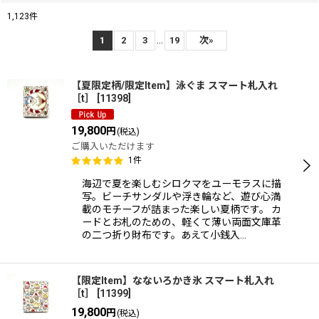
1,123
件
サブカテゴリ
:
...
1
2
3
19
次
»
【夏限定柄/限定Item】泳ぐま スマート札入れ
［t］
[
11398
]
表示数
:
19,800
円
(税込)
在庫あり
ご購入いただけます
1
件
並び順
:
海辺で夏を楽しむシロクマをユーモラスに描
写。ビーチサンダルや浮き輪など、遊び心満
載のモチーフが詰まった楽しい夏柄です。 カ
絞り込む
ードとお札のための、軽くて薄い両面文庫革
の二つ折り財布です。あえて小銭入…
【限定Item】なないろかき氷 スマート札入れ
［t］
[
11399
]
19,800
円
(税込)