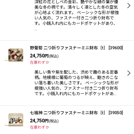
深紅の花としべの金彩、艶やかな緑の葉が優
美な冬の柄です。清々しく凛とした冬の空気
が心地よく流れます。 ベーシックな形が根強
い人気の、ファスナー付き二つ折り財布で
す。小銭入れ内にもカードポケットがあり、
…
野葡萄 二つ折りファスナーミニ財布［t］
[
39600
]
24,750
円
(税込)
在庫わずか
美しい青や紫を配した、渋めで趣のある定番
柄。地模様に葡萄のつるが映え、飽きのこな
い落ち着いた美しさです。 ベーシックな形が
根強い人気の、ファスナー付き二つ折り財布
です。小銭入れ内にもカードポケットがあ…
七福神 二つ折りファスナーミニ財布［t］
[
39050
]
24,750
円
(税込)
在庫わずか