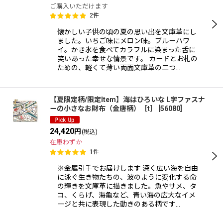
ご購入いただけます
2
件
懐かしい子供の頃の夏の思い出を文庫革にし
ました。いちご味にメロン味。ブルーハワ
イ。かき氷を食べてカラフルに染まった舌に
笑いあった幸せな情景です。 カードとお札の
ための、軽くて薄い両面文庫革の二つ…
【夏限定柄/限定Item】海はひろいな L字ファスナ
ーの小さなお財布（金唐柄）［t］
[
56080
]
24,420
円
(税込)
在庫わずか
1
件
※金属引手でお届けします 深く広い海を自由
に泳ぐ生き物たちの、波のように変化する命
の輝きを文庫革に描きました。魚やサメ、タ
コ、くらげ、海亀など、青い海の広大なイメ
ージと共に表現した動きのある柄です…