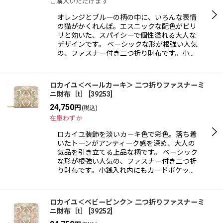
ご購入いただけます
オレンジとブルーの柄の中に、いろんな表情
の猫がかくれんぼ。エスニックな配色がピリ
リと効いた、スパイシーで個性溢れる大人な
デザインです。 ベーシックな形が根強い人気
の、ファスナー付き二つ折り財布です。小…
ロカイユ＜ペールカーキ＞ 二つ折りファスナーミ
ニ財布［t］
[
39253
]
24,750
円
(税込)
在庫わずか
ロカイユ装飾を淡いカーキ色で彩色。落ち着
いたトーンがアンティーク感を深め、大人の
気品を引き立てる上品な柄です。 ベーシック
な形が根強い人気の、ファスナー付き二つ折
り財布です。小銭入れ内にもカードポケッ…
ロカイユ＜ベビーピンク＞ 二つ折りファスナーミ
ニ財布［t］
[
39252
]