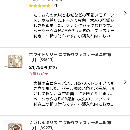
1
件
たくさんの気球とお城などの可愛いモチーフ
を、落ち着いたトーンで彩色。大人の可愛ら
しさを追求した、ファンタジックな柄です。
ベーシックな形が根強い人気の、ファスナー
付き二つ折り財布です。小銭入れ内にもカ…
ホワイトリリー 二つ折りファスナーミニ財布
［t］
[
39511
]
24,750
円
(税込)
在庫わずか
大輪の白百合をパステル調のストライプで引
き立てました。パール調の彩色と水玉が、凛
として穏やかな花の美しさを際立たせます。
ベーシックな形が根強い人気の、ファスナー
付き二つ折り財布です。小銭入れ内にもカ…
くいしんぼリス 二つ折りファスナーミニ財布
［t］
[
39273
]