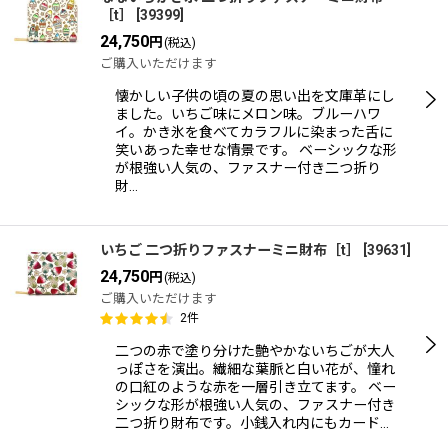
［t］
[
39399
]
24,750
円
(税込)
ご購入いただけます
懐かしい子供の頃の夏の思い出を文庫革にし
ました。いちご味にメロン味。ブルーハワ
イ。かき氷を食べてカラフルに染まった舌に
笑いあった幸せな情景です。 ベーシックな形
が根強い人気の、ファスナー付き二つ折り
財…
いちご 二つ折りファスナーミニ財布［t］
[
39631
]
24,750
円
(税込)
ご購入いただけます
2
件
二つの赤で塗り分けた艶やかないちごが大人
っぽさを演出。繊細な葉脈と白い花が、憧れ
の口紅のような赤を一層引き立てます。 ベー
シックな形が根強い人気の、ファスナー付き
二つ折り財布です。小銭入れ内にもカード…