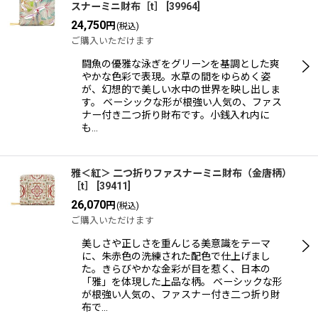
スナーミニ財布［t］
[
39964
]
24,750
円
(税込)
ご購入いただけます
闘魚の優雅な泳ぎをグリーンを基調とした爽
やかな色彩で表現。水草の間をゆらめく姿
が、幻想的で美しい水中の世界を映し出しま
す。 ベーシックな形が根強い人気の、ファス
ナー付き二つ折り財布です。小銭入れ内に
も…
雅＜紅＞ 二つ折りファスナーミニ財布（金唐柄）
［t］
[
39411
]
26,070
円
(税込)
ご購入いただけます
美しさや正しさを重んじる美意識をテーマ
に、朱赤色の洗練された配色で仕上げまし
た。きらびやかな金彩が目を惹く、日本の
「雅」を体現した上品な柄。 ベーシックな形
が根強い人気の、ファスナー付き二つ折り財
布で…