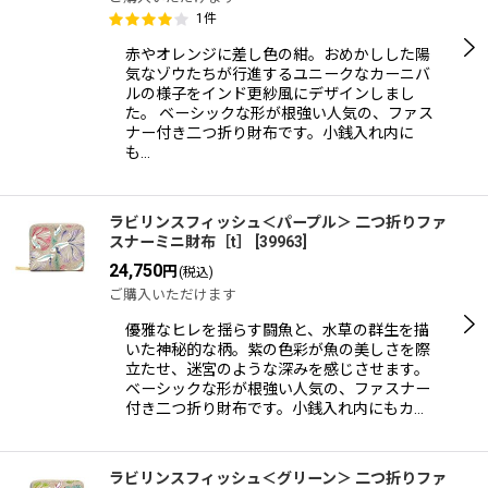
1
件
赤やオレンジに差し色の紺。おめかしした陽
気なゾウたちが行進するユニークなカーニバ
ルの様子をインド更紗風にデザインしまし
た。 ベーシックな形が根強い人気の、ファス
ナー付き二つ折り財布です。小銭入れ内に
も…
ラビリンスフィッシュ＜パープル＞ 二つ折りファ
スナーミニ財布［t］
[
39963
]
24,750
円
(税込)
ご購入いただけます
優雅なヒレを揺らす闘魚と、水草の群生を描
いた神秘的な柄。紫の色彩が魚の美しさを際
立たせ、迷宮のような深みを感じさせます。
ベーシックな形が根強い人気の、ファスナー
付き二つ折り財布です。小銭入れ内にもカ…
ラビリンスフィッシュ＜グリーン＞ 二つ折りファ