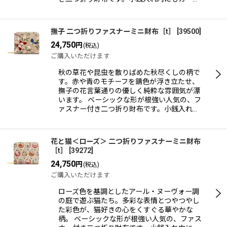
撫子 二つ折りファスナーミニ財布［t］
[
39500
]
24,750
円
(税込)
ご購入いただけます
秋の草花や昆虫を散りばめた秋尽くしの柄で
す。赤や青のモチーフを錆色が浮き立たせ、
撫子の花言葉通りの優しく純粋な雰囲気が漂
います。 ベーシックな形が根強い人気の、フ
ァスナー付き二つ折り財布です。小銭入れ…
花と猫＜ローズ＞ 二つ折りファスナーミニ財布
［t］
[
39272
]
24,750
円
(税込)
ご購入いただけます
ローズ色を基調としたアール・ヌーヴォー調
の庭で遊ぶ猫たち。多彩な表情とつやつやし
た彩色が、猫好きの心をくすぐる華やかな
柄。 ベーシックな形が根強い人気の、ファス