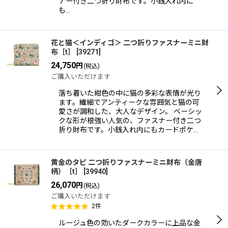
ナー付き二つ折り財布です。小銭入れ内に
も…
花と猫＜インディゴ＞ 二つ折りファスナーミニ財
布［t］
[
39271
]
24,750
円
(税込)
ご購入いただけます
落ち着いた紺色の中に猫の多彩な表情が光り
ます。繊細でアンティークな雰囲気と猫の可
愛さが調和した、大人なデザイン。 ベーシッ
クな形が根強い人気の、ファスナー付き二つ
折り財布です。小銭入れ内にもカードポケ…
黄金のタピ 二つ折りファスナーミニ財布（金唐
柄）［t］
[
39940
]
26,070
円
(税込)
ご購入いただけます
2
件
ルージュ色の効いたダークカラーに上品な金