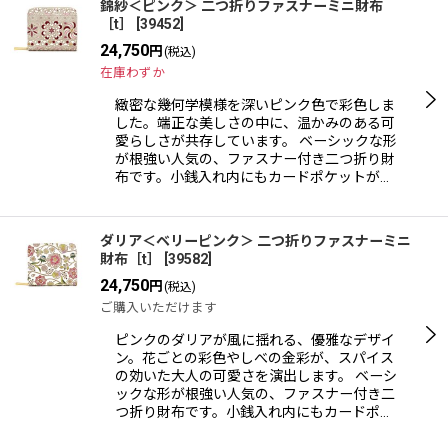
錦紗＜ピンク＞ 二つ折りファスナーミニ財布
［t］
[
39452
]
24,750
円
(税込)
在庫わずか
緻密な幾何学模様を深いピンク色で彩色しま
した。端正な美しさの中に、温かみのある可
愛らしさが共存しています。 ベーシックな形
が根強い人気の、ファスナー付き二つ折り財
布です。小銭入れ内にもカードポケットが…
ダリア＜ベリーピンク＞ 二つ折りファスナーミニ
財布［t］
[
39582
]
24,750
円
(税込)
ご購入いただけます
ピンクのダリアが風に揺れる、優雅なデザイ
ン。花ごとの彩色やしべの金彩が、スパイス
の効いた大人の可愛さを演出します。 ベーシ
ックな形が根強い人気の、ファスナー付き二
つ折り財布です。小銭入れ内にもカードポ…