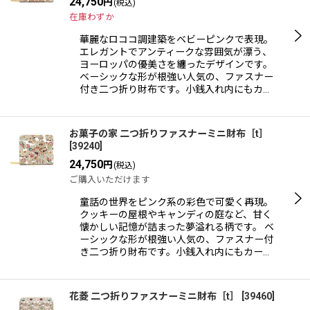
24,750
円
(税込)
在庫わずか
華麗なロココ調建築をベビーピンクで表現。
エレガントでアンティークな雰囲気が漂う、
ヨーロッパの優美さを纏ったデザインです。
ベーシックな形が根強い人気の、ファスナー
付き二つ折り財布です。小銭入れ内にもカ…
お菓子の家 二つ折りファスナーミニ財布［t］
[
39240
]
24,750
円
(税込)
ご購入いただけます
童話の世界をピンク系の彩色で可愛く再現。
クッキーの屋根やキャンディの庭など、甘く
懐かしい記憶が詰まった夢溢れる柄です。 ベ
ーシックな形が根強い人気の、ファスナー付
き二つ折り財布です。小銭入れ内にもカー…
花菱 二つ折りファスナーミニ財布［t］
[
39460
]