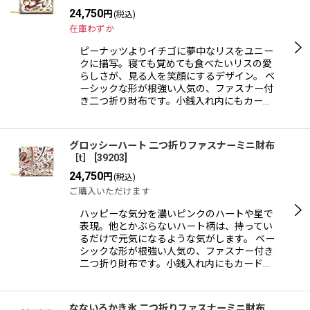
24,750
円
(税込)
在庫わずか
ピーナッツよりイチゴに夢中なリスをユニー
クに描写。寝ても覚めても食べたいリスの愛
らしさが、見る人を笑顔にするデザイン。 ベ
ーシックな形が根強い人気の、ファスナー付
き二つ折り財布です。小銭入れ内にもカー…
グロッシーハート 二つ折りファスナーミニ財布
［t］
[
39203
]
24,750
円
(税込)
ご購入いただけます
ハッピーな気分を濃いピンクのハートや星で
表現。他とかぶらないハート柄は、持ってい
るだけで元気になるような気がします。 ベー
シックな形が根強い人気の、ファスナー付き
二つ折り財布です。小銭入れ内にもカード…
なないろかき氷 二つ折りファスナーミニ財布