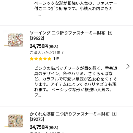
ベーシックな形が根強い人気の、ファスナー
付き二つ折り財布です。小銭入れ内にもカ
ー…
ソーイング 二つ折りファスナーミニ財布［t］
[
39622
]
24,750
円
(税込)
ご購入いただけます
1
件
ピンクの猫パッチワークが目を惹く、手芸道
具のデザイン。糸やハサミ、さくらんぼな
ど、カラフルで可愛い意匠が乙女心をくすぐ
ります。アイテムによってはハリネズミも現
れます。 ベーシックな形が根強い人気の、
フ…
かくれんぼ猫 二つ折りファスナーミニ財布［t］
[
39275
]
24,750
円
(税込)