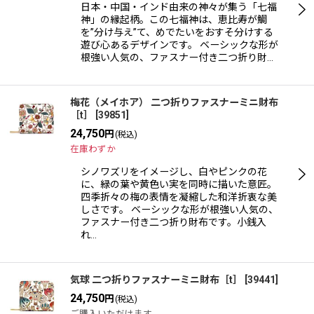
日本・中国・インド由来の神々が集う「七福
神」の縁起柄。この七福神は、恵比寿が鯛
を”分け与え”て、めでたいをおすそ分けする
遊び心あるデザインです。 ベーシックな形が
根強い人気の、ファスナー付き二つ折り財…
梅花（メイホア） 二つ折りファスナーミニ財布
［t］
[
39851
]
24,750
円
(税込)
在庫わずか
シノワズリをイメージし、白やピンクの花
に、緑の葉や黄色い実を同時に描いた意匠。
四季折々の梅の表情を凝縮した和洋折衷な美
しさです。 ベーシックな形が根強い人気の、
ファスナー付き二つ折り財布です。小銭入
れ…
気球 二つ折りファスナーミニ財布［t］
[
39441
]
24,750
円
(税込)
ご購入いただけます