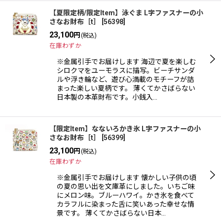
【夏限定柄/限定Item】泳ぐま L字ファスナーの小
さなお財布［t］
[
56398
]
23,100
円
(税込)
在庫わずか
※金属引手でお届けします 海辺で夏を楽しむ
シロクマをユーモラスに描写。ビーチサンダ
ルや浮き輪など、遊び心満載のモチーフが詰
まった楽しい夏柄です。 薄くてかさばらない
日本製の本革財布です。小銭入…
【限定Item】なないろかき氷 L字ファスナーの小
さなお財布［t］
[
56399
]
23,100
円
(税込)
在庫わずか
※金属引手でお届けします 懐かしい子供の頃
の夏の思い出を文庫革にしました。いちご味
にメロン味。ブルーハワイ。かき氷を食べて
カラフルに染まった舌に笑いあった幸せな情
景です。 薄くてかさばらない日本…