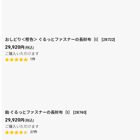
おしどり＜橙色＞ ぐるっとファスナーの長財布［t］
[
28722
]
29,920
円
(税込)
ご購入いただけます
1
件
飴 ぐるっとファスナーの長財布［t］
[
28740
]
29,920
円
(税込)
ご購入いただけます
27
件