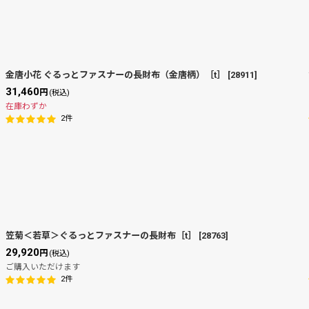
金唐小花 ぐるっとファスナーの長財布（金唐柄）［t］
[
28911
]
31,460
円
(税込)
在庫わずか
2
件
笠菊＜若草＞ぐるっとファスナーの長財布［t］
[
28763
]
29,920
円
(税込)
ご購入いただけます
2
件