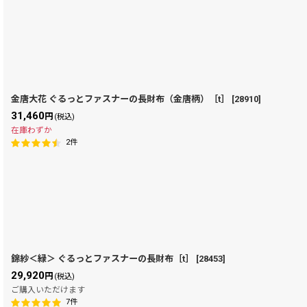
金唐大花 ぐるっとファスナーの長財布（金唐柄）［t］
[
28910
]
31,460
円
(税込)
在庫わずか
2
件
錦紗＜緑＞ ぐるっとファスナーの長財布［t］
[
28453
]
29,920
円
(税込)
ご購入いただけます
7
件