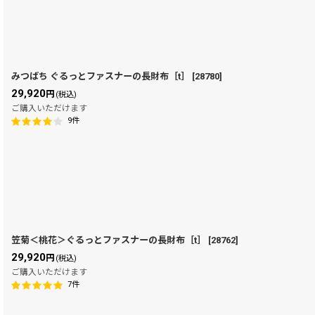
みつばち ぐるっとファスナーの長財布［t］
[
28780
]
29,920
円
(税込)
ご購入いただけます
9
件
笠菊＜桃花＞ぐるっとファスナーの長財布［t］
[
28762
]
29,920
円
(税込)
ご購入いただけます
7
件