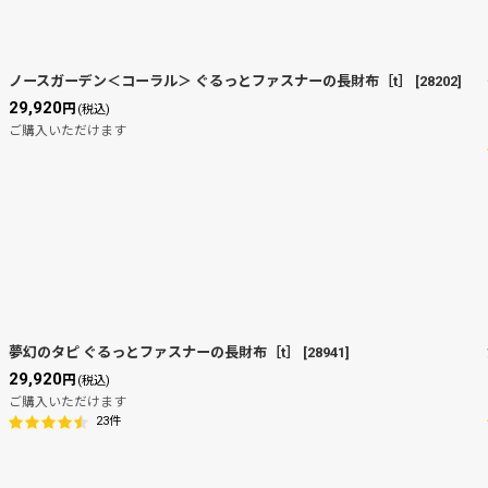
ノースガーデン＜コーラル＞ ぐるっとファスナーの長財布［t］
[
28202
]
29,920
円
(税込)
ご購入いただけます
夢幻のタピ ぐるっとファスナーの長財布［t］
[
28941
]
29,920
円
(税込)
ご購入いただけます
23
件