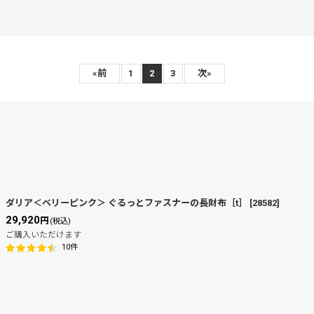
«
前
1
2
3
次
»
絞り込む
ダリア＜ベリーピンク＞ ぐるっとファスナーの長財布［t］
[
28582
]
29,920
円
(税込)
ご購入いただけます
10
件