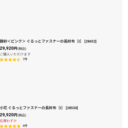
錦紗＜ピンク＞ ぐるっとファスナーの長財布［t］
[
28452
]
29,920
円
(税込)
ご購入いただけます
7
件
小花 ぐるっとファスナーの長財布［t］
[
28530
]
29,920
円
(税込)
在庫わずか
4
件