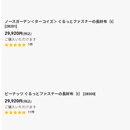
ノースガーデン＜ターコイズ＞ ぐるっとファスナーの長財布［t］
[
28201
]
29,920
円
(税込)
ご購入いただけます
1
件
ピーナッツ ぐるっとファスナーの長財布［t］
[
28300
]
29,920
円
(税込)
ご購入いただけます
11
件