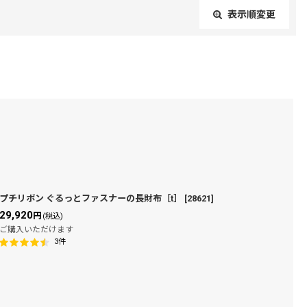
表示順変更
閉じる
プチリボン ぐるっとファスナーの長財布［t］
[
28621
]
29,920
円
(税込)
ご購入いただけます
3
件