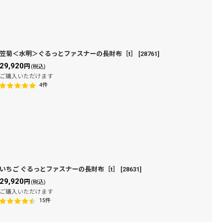
笠菊＜水明＞ぐるっとファスナーの長財布［t］
[
28761
]
29,920
円
(税込)
ご購入いただけます
4
件
いちご ぐるっとファスナーの長財布［t］
[
28631
]
29,920
円
(税込)
ご購入いただけます
15
件