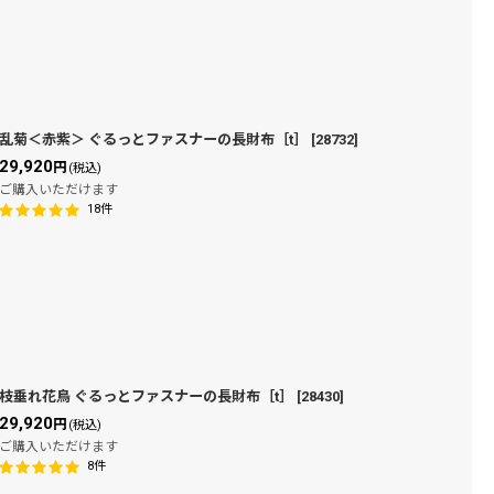
乱菊＜赤紫＞ ぐるっとファスナーの長財布［t］
[
28732
]
29,920
円
(税込)
ご購入いただけます
18
件
枝垂れ花鳥 ぐるっとファスナーの長財布［t］
[
28430
]
29,920
円
(税込)
ご購入いただけます
8
件