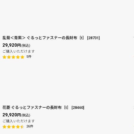
乱菊＜青紫＞ ぐるっとファスナーの長財布［t］
[
28731
]
29,920
円
(税込)
ご購入いただけます
5
件
花菱 ぐるっとファスナーの長財布［t］
[
28460
]
29,920
円
(税込)
ご購入いただけます
26
件