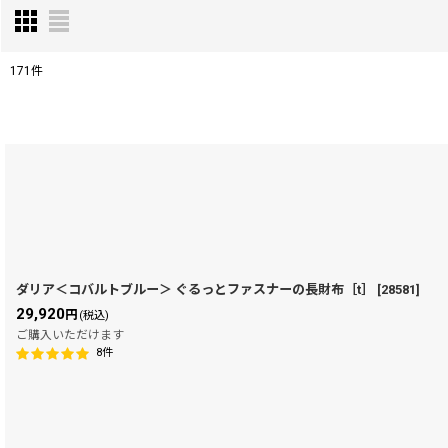
171
件
表示数
:
在庫あり
並び順
:
ダリア＜コバルトブルー＞ ぐるっとファスナーの長財布［t］
[
28581
]
29,920
円
(税込)
ご購入いただけます
8
件