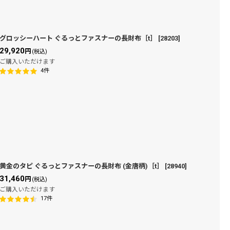
グロッシーハート ぐるっとファスナーの長財布［t］
[
28203
]
29,920
円
(税込)
ご購入いただけます
4
件
黄金のタピ ぐるっとファスナーの長財布 (金唐柄)［t］
[
28940
]
31,460
円
(税込)
ご購入いただけます
17
件