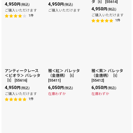
タ［t］
[
55614
]
4,950
4,950
円
円
(税込)
(税込)
4,950
円
(税込)
ご購入いただけます
ご購入いただけます
ご購入いただけます
1
件
1
件
アンティークレース
雅＜紅＞ バレッタ
雅＜紫＞ バレッタ
＜ビオラ＞ バレッタ
（金唐柄）［t］
（金唐柄）［t］
［t］
[
55616
]
[
55411
]
[
55412
]
4,950
6,050
6,050
円
円
円
(税込)
(税込)
(税込)
ご購入いただけます
在庫わずか
在庫わずか
1
件