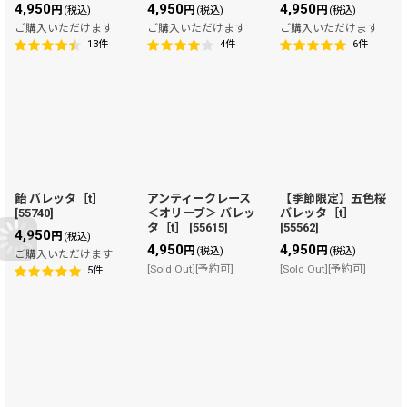
4,950
4,950
4,950
円
円
円
(税込)
(税込)
(税込)
ご購入いただけます
ご購入いただけます
ご購入いただけます
13
件
4
件
6
件
飴 バレッタ［t］
アンティークレース
【季節限定】五色桜
[
55740
]
＜オリーブ＞ バレッ
バレッタ［t］
タ［t］
[
55615
]
[
55562
]
4,950
円
(税込)
4,950
4,950
円
円
(税込)
(税込)
ご購入いただけます
[Sold Out][予約可]
[Sold Out][予約可]
5
件