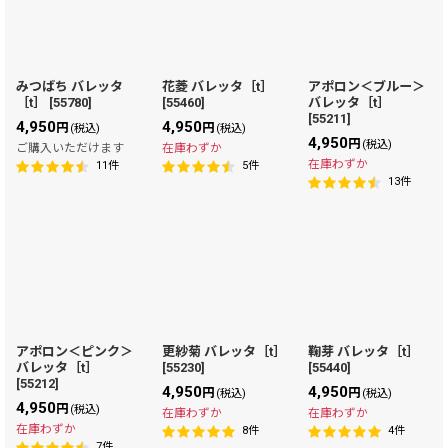
みつばち バレッタ
花菱 バレッタ［t］
アポロン＜ブルー＞
［t］
[
55780
]
[
55460
]
バレッタ［t］
[
55211
]
4,950
4,950
円
円
(税込)
(税込)
4,950
円
(税込)
ご購入いただけます
在庫わずか
在庫わずか
11
件
5
件
13
件
アポロン＜ピンク＞
更紗菊 バレッタ［t］
鞠芽 バレッタ［t］
バレッタ［t］
[
55230
]
[
55440
]
[
55212
]
4,950
4,950
円
円
(税込)
(税込)
4,950
円
(税込)
在庫わずか
在庫わずか
在庫わずか
8
件
4
件
7
件