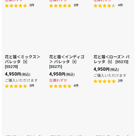
3
件
3
件
4
件
花と猫＜ミックス＞
花と猫＜インディゴ
花と猫＜ローズ＞ バ
バレッタ［t］
＞ バレッタ［t］
レッタ［t］
[
55272
]
[
55270
]
[
55271
]
4,950
円
(税込)
4,950
4,950
円
円
(税込)
(税込)
ご購入いただけます
ご購入いただけます
在庫わずか
2
件
3
件
4
件