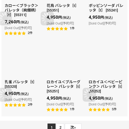
カロー＜ブラック＞
花鳥 バレッタ［t］
ポッピンソーダ バレ
バレッタ（絢爛柄）
[
55351
]
ッタ［t］
[
55241
]
［t］
[
55311
]
4,950
4,950
円
円
(税込)
(税込)
7,260
円
(税込)
[Sold Out][予約可]
[Sold Out][予約可]
[Sold Out][予約可]
1
件
2
件
孔雀 バレッタ［t］
ロカイユ＜ブルーグ
ロカイユ＜ベビーピ
[
55320
]
レー＞ バレッタ［t］
ンク＞ バレッタ［t］
[
55251
]
[
55252
]
4,950
円
(税込)
4,950
4,950
円
円
(税込)
(税込)
[Sold Out][予約可]
[Sold Out][予約可]
[Sold Out][予約可]
2
件
1
件
5
件
1
2
次
»