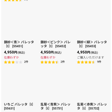
錦紗＜青＞ バレッタ
錦紗＜ピンク＞ バレ
錦紗＜緑＞ バレッタ
［t］
[
55451
]
ッタ［t］
[
55452
]
［t］
[
55453
]
4,950
4,950
4,950
円
円
円
(税込)
(税込)
(税込)
在庫わずか
在庫わずか
ご購入いただけます
2
件
2
件
9
件
いちご バレッタ［t］
乱菊＜青紫＞ バレッ
乱菊＜赤紫＞ バレッ
[
55631
]
タ［t］
[
55731
]
タ［t］
[
55732
]