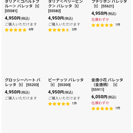
ダリア＜コバルトブ
ダリア＜ベリーピン
プチリボン バレッタ
ルー＞ バレッタ［t］
ク＞ バレッタ［t］
［t］
[
55621
]
[
55581
]
[
55582
]
4,950
円
(税込)
4,950
4,950
円
円
(税込)
(税込)
在庫わずか
ご購入いただけます
ご購入いただけます
1
件
4
件
5
件
グロッシーハート バ
ピーナッツ バレッタ
金唐小花 バレッタ
レッタ［t］
[
55203
]
［t］
[
55300
]
（金唐柄）［t］
[
55911
]
4,950
4,950
円
円
(税込)
(税込)
6,050
円
(税込)
ご購入いただけます
ご購入いただけます
在庫わずか
1
件
1
件