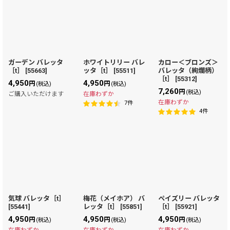
ガーデン バレッタ
ホワイトリリー バレ
カロー＜ブロンズ＞
［t］
[
55663
]
ッタ［t］
[
55511
]
バレッタ（絢爛柄）
［t］
[
55312
]
4,950
4,950
円
円
(税込)
(税込)
7,260
円
(税込)
ご購入いただけます
在庫わずか
在庫わずか
7
件
4
件
気球 バレッタ［t］
梅花（メイホア） バ
ペイズリー バレッタ
[
55441
]
レッタ［t］
[
55851
]
［t］
[
55921
]
4,950
4,950
4,950
円
円
円
(税込)
(税込)
(税込)
在庫わずか
在庫わずか
在庫わずか