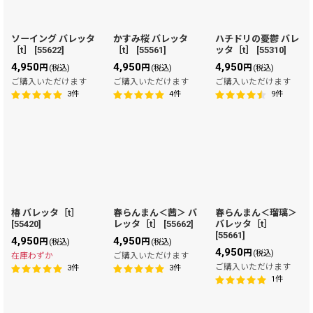
ソーイング バレッタ
かすみ桜 バレッタ
ハチドリの憂鬱 バレ
［t］
[
55622
]
［t］
[
55561
]
ッタ［t］
[
55310
]
4,950
4,950
4,950
円
円
円
(税込)
(税込)
(税込)
ご購入いただけます
ご購入いただけます
ご購入いただけます
3
件
4
件
9
件
椿 バレッタ［t］
春らんまん＜茜＞ バ
春らんまん＜瑠璃＞
[
55420
]
レッタ［t］
[
55662
]
バレッタ［t］
[
55661
]
4,950
4,950
円
円
(税込)
(税込)
4,950
円
(税込)
在庫わずか
ご購入いただけます
ご購入いただけます
3
件
3
件
1
件