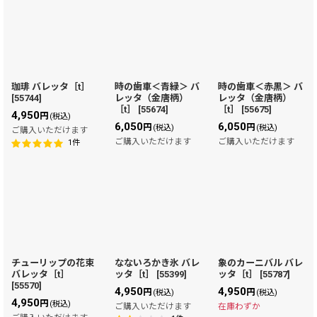
珈琲 バレッタ［t］
時の歯車＜青緑＞ バ
時の歯車＜赤黒＞ バ
[
55744
]
レッタ（金唐柄）
レッタ（金唐柄）
［t］
[
55674
]
［t］
[
55675
]
4,950
円
(税込)
6,050
6,050
円
円
(税込)
(税込)
ご購入いただけます
ご購入いただけます
ご購入いただけます
1
件
チューリップの花束
なないろかき氷 バレ
象のカーニバル バレ
バレッタ［t］
ッタ［t］
[
55399
]
ッタ［t］
[
55787
]
[
55570
]
4,950
4,950
円
円
(税込)
(税込)
4,950
円
(税込)
ご購入いただけます
在庫わずか