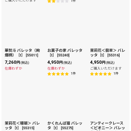
ご購入いただけます
1
件
華熨斗 バレッタ（絢
お菓子の家 バレッタ
茉莉花＜翡翠＞ バレ
爛柄）［t］
[
55011
]
［t］
[
55240
]
ッタ［t］
[
55316
]
7,260
4,950
4,950
円
円
円
(税込)
(税込)
(税込)
在庫わずか
在庫わずか
ご購入いただけます
1
件
1
件
茉莉花＜珊瑚＞ バレ
かくれんぼ猫 バレッ
アンティークレース
ッタ［t］
[
55315
]
タ［t］
[
55275
]
＜ピオニー＞ バレッ