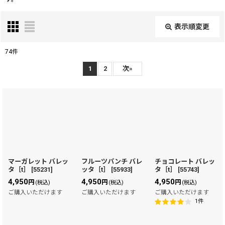
表示順変更
閉じる
74
件
表示数
:
1
2
次
»
在庫あり
並び順
:
絞り込む
マーガレット バレッ
フルーツパンチ バレ
チョコレート バレッ
タ［t］
[
55231
]
ッタ［t］
[
55933
]
タ［t］
[
55743
]
4,950
4,950
4,950
円
円
円
(税込)
(税込)
(税込)
ご購入いただけます
ご購入いただけます
ご購入いただけます
1
件